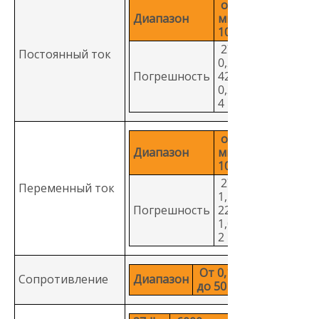
от 0,1
Диапазон
мкА до
10 A
27-II:
Постоянный ток
0,2% +
Погрешность
428-II:
0,2% +
4
от 0,1
Диапазон
мкА до
10 A
27-II:
Переменный ток
1,5% +
Погрешность
228-II:
1,0% +
2
От 0,1 Ω
Сопротивление
Диапазон
до 50 MΩ