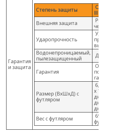
CAT IV 600 V/CAT
Степень защиты
III 1000 V
Резиновый
Внешняя защита
чехол
Ударопрочность
Ударопрочность
при падении с
высоты 10 футов
Водонепроницаемый,
Да, класс IP 67
пылезащищенный
Гарантия
Ограниченная
и защита
Гарантия
пожизненная
гарантия
6,35 см x 10,0 см
x 19,81 см (2,5
Размер (ВxШxД) с
дюйма x 3,93
футляром
дюйма x 7,8
дюйма)
698,5 г (1,54
Вес с футляром
фунта)