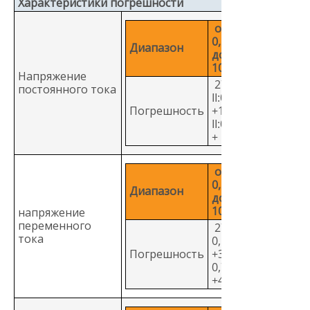
Характеристики погрешности
от
0,1 мВ
Диапазон
до
1000 В
Напряжение
27-
постоянного тока
II:0,1%
Погрешность
+128-
II:0,05%
+ 1
от
0,1 мВ
Диапазон
до
1000 В
напряжение
переменного
27-II:
тока
0,5%
Погрешность
+328-II:
0,7%
+4