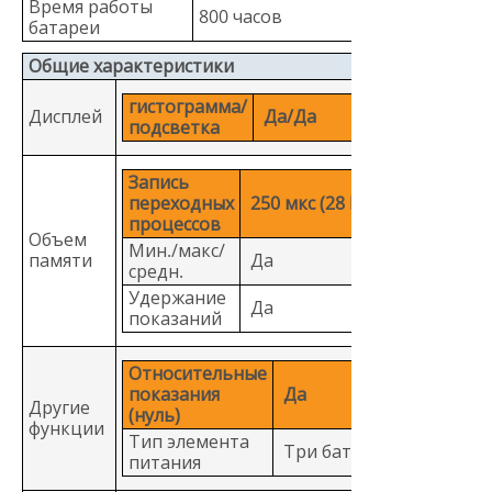
Время работы
800 часов
батареи
Общие характеристики
гистограмма/
Дисплей
Да/Да
подсветка
Запись
переходных
250 мкс (28 II)
процессов
Объем
Мин./макс/
памяти
Да
средн.
Удержание
Да
показаний
Относительные
показания
Да
Другие
(нуль)
функции
Тип элемента
Три батареи АА.
питания