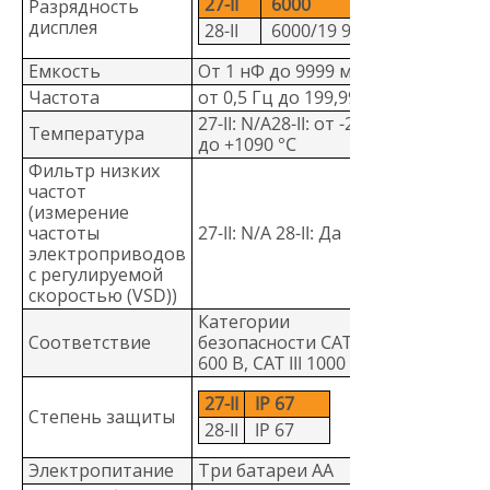
27-II
6000
Разрядность
дисплея
28-II
6000/19 999
Емкость
От 1 нФ до 9999 мкФ
Частота
от 0,5 Гц до 199,99 кГц
27-II: N/A28-II: от -200 °C
Температура
до +1090 °C
Фильтр низких
частот
(измерение
частоты
27-II: N/A 28-II: Да
электроприводов
с регулируемой
скоростью (VSD))
Категории
Соответствие
безопасности CAT IV
600 В, CAT III 1000 В
27-II
IP 67
Степень защиты
28-II
IP 67
Электропитание
Три батареи АА