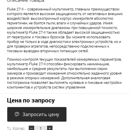
Описание товара:
Fluke 27-II – современный мультиметр, главным преимуществом
которого является высокая защищенность от негативных внешних
воздействий: высокопрочный корпус измерителя абсолютно
герметичен, не боится пыли, влаги и случайных ударов. Имея
широкие измерительные диапазоны при повышенной точности,
мультиметр Fluke 27-II также обладает высокой защищенностью
от перегрузок и токовых бросков. Вы можете использовать
прибор не только в ходе диагностики электронных устройств, но и
для проверки агрегатов, непосредственно подключенных к
токовым выводам вторичных питающих сетей.
Помимо контроля текущих показателей измеряемых параметров,
мультиметр Fluke 27-II способен фиксировать наименьшие,
наибольшие и средние результаты при выполнении серии
замеров и производит измерения относительно заданного уровня
в режиме опорных измерений. Дополнительная аналоговая
гистограмма позволяет выполнять нулевые и пиковые настройки
компонентов и устройств систем управления.
Цена по запросу
Запросить цену
Кол-во: