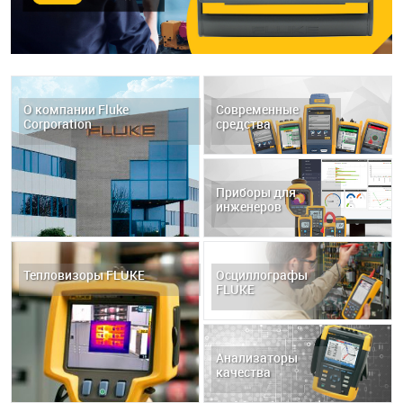
О компании Fluke
Современные
Corporation
средства
измерения и
диагностики
Приборы для
инженеров
Тепловизоры FLUKE
Осциллографы
FLUKE
Анализаторы
качества
электроэнергии