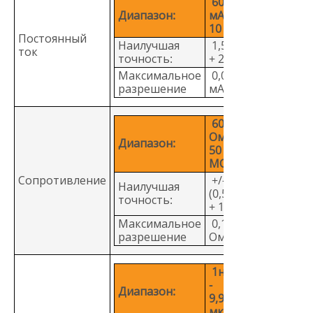
60,00
Диапазон:
мА –
10 А
Постоянный
Наилучшая
1,5%
ток
точность:
+ 2
Максимальное
0,01
разрешение
мA
600,0
Ом -
Диапазон:
50
МОм
Сопротивление
+/-
Наилучшая
(0,5%
точность:
+ 1)
Максимальное
0,1
разрешение
Ом
1нФ
-
Диапазон:
9,999
мкФ