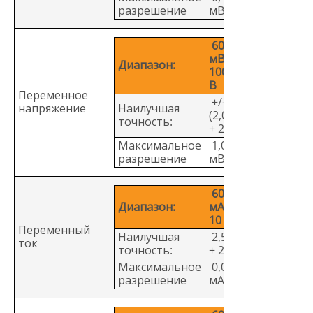
разрешение
мВ
600,0
мВ -
Диапазон:
1000
В
Переменное
+/-
напряжение
Наилучшая
(2,0%
точность:
+ 2)
Максимальное
1,0
разрешение
мВ
60,00
Диапазон:
мА –
10 А
Переменный
Наилучшая
2,5%
ток
точность:
+ 2
Максимальное
0,01
разрешение
мA