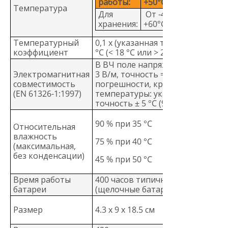
работы:
+50°C
Температура
Для
От -40°C до
хранения:
+60°C
Температурный
0,1 х (указанная точность /
коэффициент
°C (< 18 °C или > 28 °C)
В ВЧ поле напряженностью
Электромагнитная
3 В/м, точность = указанной
совместимость
погрешности, кроме
(EN 61326-1:1997)
температуры: указанная
точность ± 5 °C (9 °F)
90 % при 35 °C
Относительная
влажность
75 % при 40 °C
(максимальная,
без конденсации)
45 % при 50 °C
Время работы
400 часов типичное
батареи
(щелочные батарейки)
Размер
4.3 х 9 х 18.5 см