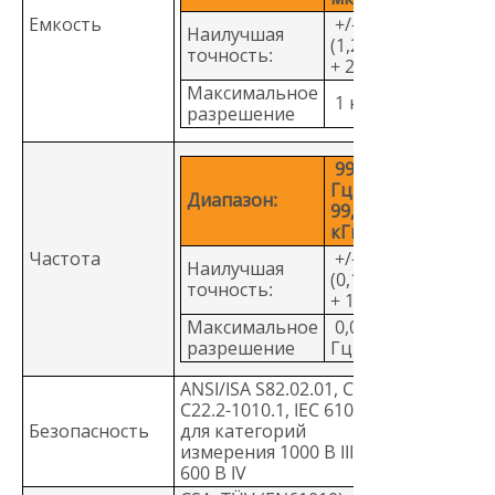
Емкость
+/-
Наилучшая
(1,2%
точность:
+ 2)
Максимальное
1 нФ
разрешение
99,99
Гц -
Диапазон:
99,99
кГц
Частота
+/-
Наилучшая
(0,1%
точность:
+ 1)
Максимальное
0,01
разрешение
Гц
ANSI/ISA S82.02.01, CSA
C22.2-1010.1, IEC 61010
Безопасность
для категорий
измерения 1000 В III и
600 В IV