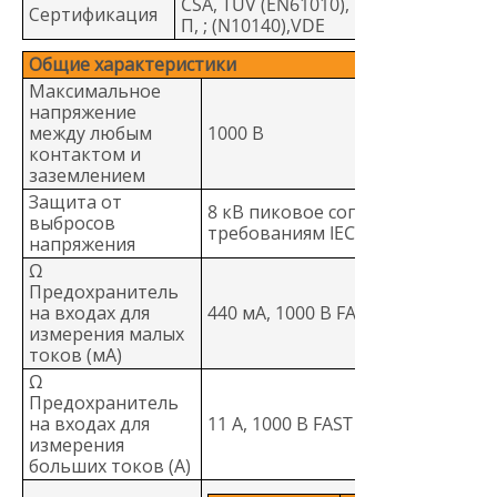
CSA, TÜV (EN61010), UL,
Сертификация
Π, ; (N10140),VDE
Общие характеристики
Максимальное
напряжение
между любым
1000 В
контактом и
заземлением
Защита от
8 кВ пиковое согласно
выбросов
требованиям IEC 61010
напряжения
Ω
Предохранитель
на входах для
440 мА, 1000 В FAST Fuse
измерения малых
токов (мА)
Ω
Предохранитель
на входах для
11 А, 1000 В FAST Fuse
измерения
больших токов (А)