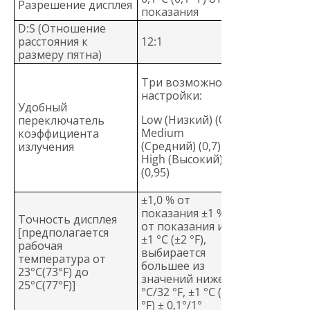
Разрешение дисплея
показания
D:S (Отношение
расстояния к
12:1
размеру пятна)
Три возможности
настройки:
Удобный
Low (Низкий) (0,3),
переключатель
Medium
коэффициента
(Средний) (0,7).
излучения
High (Высокий)
(0,95)
±1,0 % от
показания ±1 %
Точность дисплея
от показания или
[предполагается
±1 °C (±2 °F),
рабочая
выбирается
температура от
большее из
23°C(73°F) до
значений ниже 0
25°C(77°F)]
°C/32 °F, ±1 °C (±2
°F) ± 0,1°/1°