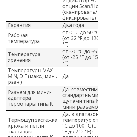
индикатор F/C и
опции Scan/Hold
(сканировать/
фиксировать)
Гарантия
Два года
от 0 °C до 50 °C
Рабочая
(от 32 °F до 120
температура
°F)
от -20 °C до 65 °C
Температура
(от -25 °F до 150
хранения
°F)
Температуры MAX,
MIN, DIF (макс., мин.,
Да
разн.)
Да, совместим со
Разъем для мини-
стандартными
адаптера
щупами типа K с
термопары типа K
мини-разъемом
Да, в диапазоне
Термощуп застежка
температур от 0
крюка-и-петли
°C до 100 °C (от 32
ткани для
°F до 212 °F) с