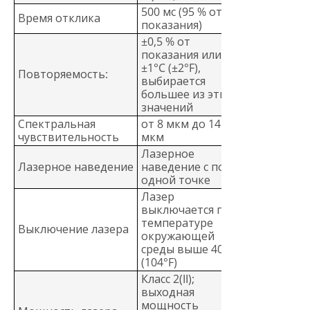
500 мс (95 % от
Время отклика
показания)
±0,5 % от
показания или
±1°C (±2°F),
Повторяемость:
выбирается
большее из этих
значений
Спектральная
от 8 мкм до 14
чувствительность
мкм
Лазерное
Лазерное наведение
наведение с по
одной точке
Лазер
выключается при
температуре
Выключение лазера
окружающей
среды выше 40°C
(104°F)
Класс 2(II);
выходная
мощность