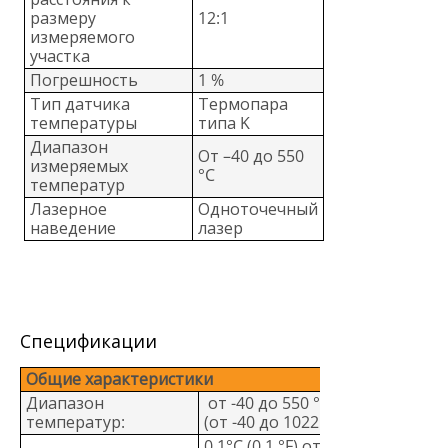
размеру
12:1
измеряемого
участка
Погрешность
1 %
Тип датчика
Термопара
температуры
типа K
Диапазон
От –40 до 550
измеряемых
°C
температур
Лазерное
Одноточечный
наведение
лазер
Спецификации
Общие характеристики
Диапазон
от -40 до 550 °C
температур:
(от -40 до 1022 ° F)
0,1°C (0,1 °F) от