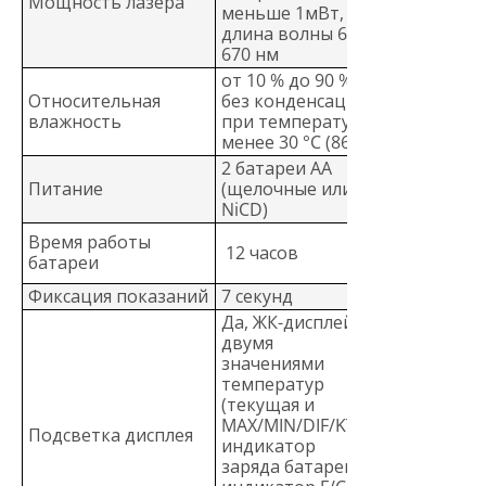
Мощность лазера
меньше 1мВт,
длина волны 630-
670 нм
от 10 % до 90 %
Относительная
без конденсации,
влажность
при температуре
менее 30 °C (86 °F)
2 батареи AA
Питание
(щелочные или
NiCD)
Время работы
12 часов
батареи
Фиксация показаний
7 секунд
Да, ЖК-дисплей с
двумя
значениями
температур
(текущая и
MAX/MIN/DIF/KTC),
Подсветка дисплея
индикатор
заряда батареи,