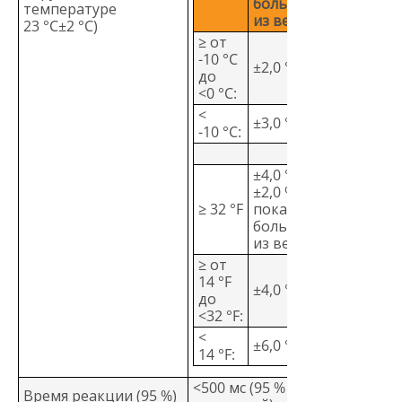
большая
температуре
из величин
23 °C±2 °C)
≥ от
-10 °C
±2,0 °C
до
<0 °C:
<
±3,0 °C
-10 °C:
±4,0 °F или
±2,0 %
≥ 32 °F
показаний,
большая
из величин
≥ от
14 °F
±4,0 °F
до
<32 °F:
<
±6,0 °F
14 °F:
<500 мс (95 % от
Время реакции (95 %)