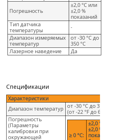
±2,0 °C или
Погрешность
±2,0 %
показаний
Тип датчика
-
температуры
Диапазон измеряемых
от -30 °C до
температур
350 °C
Лазерное наведение
Да
Спецификации
Характеристики
от -30 °C до 350 °C
Диапазон температур
(от -22 °F до 662 °F)
Погрешность
±2,0 °C или
(Параметры
±2,0 %
калибровки при
≥ 0 °C:
показаний,
окружающей