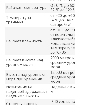
От 0 °C до 50 °C (от
Рабочая температура
32 °F до 122 °F)
от –20 до +60 °C (от
Температура
-4 °F до 140 °F), (без
хранения
батарейки)
от 10 % до 90 %
относительной
влажности без
Рабочая влажность
конденсации, при
температуре менее
30 °C (86 °F)
2000 метров над
Рабочая высота над
средним уровнем
уровнем моря
моря
12 000 метров над
Высота над уровнем
средним уровнем
моря при хранении
моря
Испытание на
Падение с высоты 1
падениеВыдерживает
м
падение с высоты
IP40 согласно IEC
Степень защиты