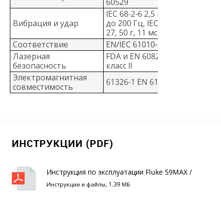
60529
IEC 68-2-6 2,5 г, от 10
Вибрация и удар
до 200 Гц, IEC 68-2-
27, 50 г, 11 мс
Соответствие
EN/IEC 61010-1
Лазерная
FDA и EN 60825-1
безопасность
класс II
Электромагнитная
61326-1 EN 61326-2
совместимость
ИНСТРУКЦИИ (PDF)
Инструкция по эксплуатации Fluke 59MAX /
59MAX+
Инструкции и файлы, 1.39 МБ