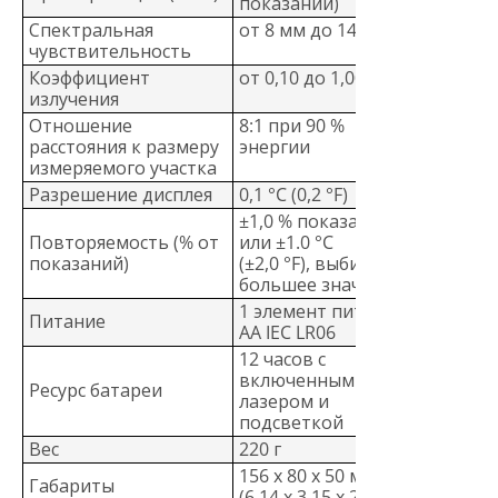
показаний)
Спектральная
от 8 мм до 14 мм
чувствительность
Коэффициент
от 0,10 до 1,00
излучения
Отношение
8:1 при 90 %
расстояния к размеру
энергии
измеряемого участка
Разрешение дисплея
0,1 °C (0,2 °F)
±1,0 % показаний
Повторяемость (% от
или ±1.0 °C
показаний)
(±2,0 °F), выбирается
большее значение
1 элемент питания
Питание
AA IEC LR06
12 часов с
включенным
Ресурс батареи
лазером и
подсветкой
Вес
220 г
156 x 80 x 50 мм
Габариты
(6,14 x 3,15 x 2")