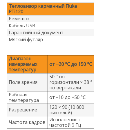
Тепловизор карманный Fluke
PTi120
Ремешок
Кабель USB
Гарантийный документ
Мягкий футляр
Диапазон
измеряемых
от −20 °C до 150 °C
температур
50 ° по
Поле зрения
горизонтали × 38 °
по вертикали
Рабочая
от –10 до +50 °C
температура
120 × 90 (10 800
Разрешение
пикселей)
Исполнение с
Частота кадров
частотой 9 Гц