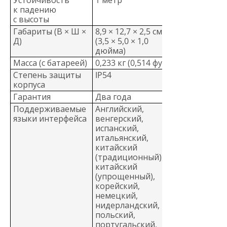
к падению
с высоты
Габариты (В × Ш ×
8,9 × 12,7 × 2,5 см
Д)
(3,5 × 5,0 × 1,0
дюйма)
Масса (с батареей)
0,233 кг (0,514 фунта)
Степень защиты
IP54
корпуса
Гарантия
Два года
Поддерживаемые
Английский,
языки интерфейса
венгерский,
испанский,
итальянский,
китайский
(традиционный),
китайский
(упрощенный),
корейский,
немецкий,
нидерландский,
польский,
португальский,