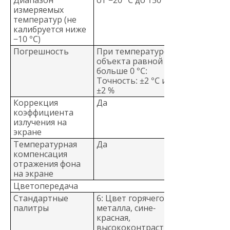
измеряемых
температур (не
калибруется ниже
−10 °C)
Погрешность
При температуре
объекта равной или
больше 0 °C:
Точность: ±2 °C или
±2 %
Коррекция
Да
коэффициента
излучения на
экране
Температурная
Да
компенсация
отражения фона
на экране
Цветопередача
Стандартные
6: Цвет горячего
палитры
металла, сине-
красная,
высококонтрастная,