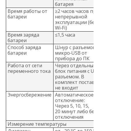
батарея
Время работы от
≥2 часов часов при
батареи
непрерывной
эксплуатации (без
Wi-Fi)
Время заряда
≤1,5 часа
батареи
Способ заряда
Шнур с разъемом
батареи
микро-USB от
прибора до ПК
Работа от сети
Через отдельный
переменного тока
блок питания с USB-
разъемом. В
комплект поставки
не входит
Энергосбережение
Автоматическое
отключение:
Через 5, 10, 15,
20 минут либо без
отключения
Измерение температуры
Диапазон
от −20 °C до 150 °C