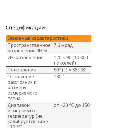
Спецификации
Основные характеристики
Пространственное
7,6 мрад
разрешение, IFOV
ИК-разрешение
120 × 90 (10 800
пикселей)
Поле зрения
50° (Г) × 38° (В)
Отношение
130:1
расстояния к
размеру
измеряемого
пятна
Диапазон
от −20 °C до 150 °C
измеряемых
температур (не
калибруется ниже
−10 °C)