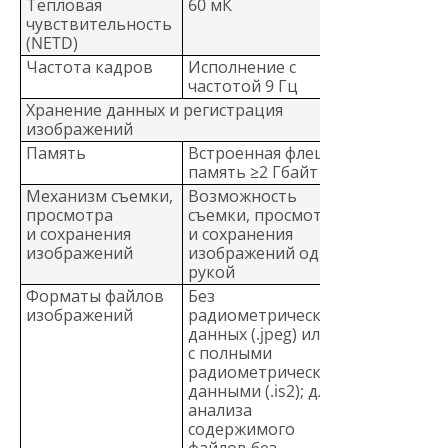
Тепловая
60 мК
чувствительность
(NETD)
Частота кадров
Исполнение с
частотой 9 Гц
Хранение данных и регистрация
изображений
Память
Встроенная флеш-
память ≥2 Гбайт
Механизм съемки,
Возможность
просмотра
съемки, просмотра
и сохранения
и сохранения
изображений
изображений одной
рукой
Форматы файлов
Без
изображений
радиометрических
данных (.jpeg) или
с полными
радиометрическими
данными (.is2); для
анализа
содержимого
файлов без