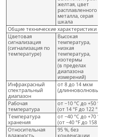
желтая, цвет
расплавленного
металла, серая
шкала
Общие технические характеристики
Цветовая
Высокая
сигнализация
температура,
(сигнализация по
низкая
температуре)
температура,
изотермы
(в пределах
диапазона
измерений)
Инфракрасный
от 8 до 14 мкм
спектральный
(длинноволновый)
диапазон
Рабочая
от −10 °C до +50 °C
температура
(от 14 °F до 122 °F)
Температура
от −40 °C до +70 °C
хранения
(от −40 °F до 158 °F)
Относительная
95 %, без
влажность
конденсации