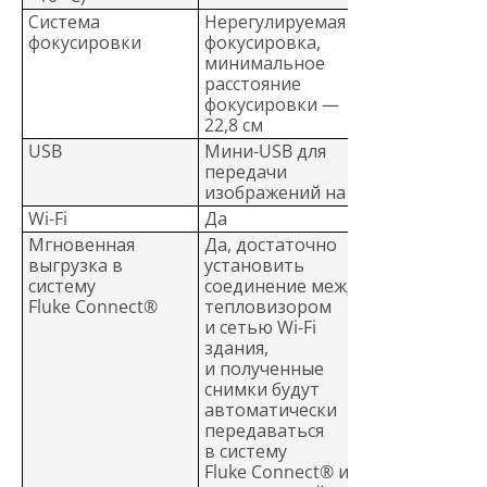
Система
Нерегулируемая
фокусировки
фокусировка,
минимальное
расстояние
фокусировки —
22,8 см
USB
Мини-USB для
передачи
изображений на ПК
Wi-Fi
Да
Мгновенная
Да, достаточно
выгрузка в
установить
систему
соединение между
Fluke Connect®
тепловизором
и сетью Wi-Fi
здания,
и полученные
снимки будут
автоматически
передаваться
в систему
Fluke Connect® или