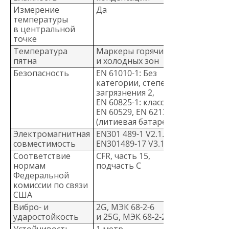
Измерение
Да
температуры
в центральной
точке
Температура
Маркеры горячих
пятна
и холодных зон
Безопасность
EN 61010-1: Без
категории, степень
загрязнения 2,
EN 60825-1: класс 2,
EN 60529, EN 62133
(литиевая батарея)
Электромагнитная
EN301 489-1 V2.1.1
совместимость
EN301489-17 V3.1.
Соответствие
CFR, часть 15,
нормам
подчасть C
Федеральной
комиссии по связи
США
Вибро- и
2G, МЭК 68-2-6
ударостойкость
и 25G, МЭК 68-2-29
Устойчивость
1 метр