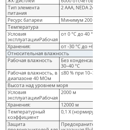
ЖК-дисплей
6000 отсчетов, скорость обно
Тип элемента
2 AAA, NEDA 24 А, IEC LR03
питания
Ресурс батареи
Минимум 200 часов
Температура
Условия
от 0 °C до 40 °C
эксплуатацииРабочая
Хранения:
от -30 °C до +60 °C
Относительная влажность
Рабочая влажность
Без конденсации, если <10°C ≤
30–40 °C
Рабочая влажность, в
≤80 % при 10–30 °C; ≤70 % при
диапазоне 40 МОм
Высота над уровнем моря
Условия
2000 м
эксплуатацииРабочая
Хранения:
12000 м
Температурный
0,1 X (нормируемая погрешность
коэффициент
Защита
Предохранитель FAST на 11 А,
предохранителей для
указанная Fluke