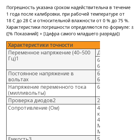
Погрешность указана сроком надействительна в течение
1 года после калибровки, при рабочей температуре от
18 C до 28 C и относительной влажности от 0 % до 75 %.
Характеристики погрешности определяются по формуле: ±
([% Показаний] + [Цифра самого младшего разряда])
Характеристики точности
Переменное напряжение (40–500
Диапазон
Гц)1
6,000 В 60,00 В
600,0 В
Постоянное напряжение в
6,000 В 60,00 В
вольтах
600,0 В
Напряжение переменного тока
600,0 мВ
(милливольты)
Проверка диодов2
2,000 В
Сопротивление (Ом)
400,0 Ом 4,000
кОм 40,00 кОм
40,00 кОм 4,000
МОм 40,00
МОм
Емкость3
50,00 нФ 500,0