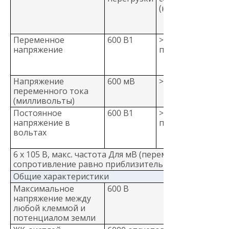
(номинальное)
Переменное
600 В1
>10 МОм <100
напряжение
пФ2
Напряжение
600 мВ
>1М, <100 пФ
переменного тока
(милливольты)
Постоянное
600 В1
>10 МОм <100
напряжение в
пФ
вольтах
6 x 105 В, макс. частота Для мВ (переменный ток) п
сопротивление равно приблизительно 1 MОм.
Общие характеристики
Максимальное
600 В
напряжение между
любой клеммой и
потенциалом земли