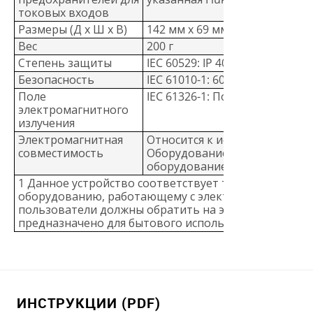
токовых входов
Размеры (Д х Ш х В)
142 мм x 69 мм x 28 мм
Вес
200 г
Степень защиты
IEC 60529: IP 40
Безопасность
IEC 61010-1: 600 В CAT III, сте
Поле
IEC 61326-1: Портативный
электромагнитного
излучения
Электромагнитная
Относится к использованию т
совместимость
Оборудование класса A (пр
оборудование и оборудовани
1 Данное устройство соответствует требованиям к 
оборудованию, работающему с электромагнитными 
пользователи должны обратить на это внимание. Д
предназначено для бытового использования, только
ИНСТРУКЦИИ (PDF)