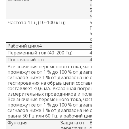
нФ 5,000 мкФ
50,00 мкФ 500,0
мкФ 1000 мкФ
Частота 4 Гц (10–100 кГц)
50,00 Гц 500,0
Гц 5,000 кГц
50,00 кГц 100,0
кГц
Рабочий цикл4
от 1 % до 99 %
Переменный ток (40–200 Гц)
4,000 А 10,00 А
Постоянный ток
4,000 А 10,00 А
Все значения переменного тока, частоты и рабочег
промежутке от 1 % до 100 % от диапазона. Характер
сигналов ниже 1 % от диапазона не определены. О
тестирования на обрыв цепи составляет 2,0 В, а то
составляет <0,6 мА. Указанная погрешность не вклю
измерительных проводников и пола (может быть до 
Все значения переменного тока, частоты и рабочег
промежутке от 1 % до 100 % от диапазона. Характер
сигналов ниже 1 % от диапазона не определены. "Об
равна 50 Гц или 60 Гц, а рабочий цикл находится в 
Функция
Защита от
Входное
перегрузки
сопротивление