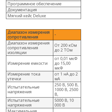
Программное обеспечение
Документация
Мягкий кейс Deluxe
Диапазон измерения
-
сопротивления
Диапазон измерения
От 200 кОм
сопротивления
до 2 ТОм
изоляции
от 0,01 мкФ
Измерение емкости
до 15,00
мкФ
Измерение тока
от 1 нА до 2
утечки
мА
250 В, 500 В,
Испытательные
1000 В, 2500
напряжения
В,
Испытательные
5000 В, 10
напряжения
000 В
Максимальная