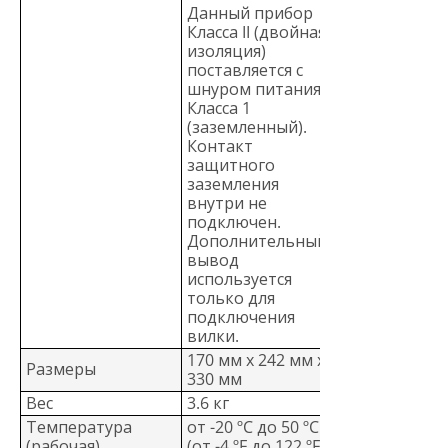
Данный прибор
Класса II (двойная
изоляция)
поставляется с
шнуром питания
Класса 1
(заземленный).
Контакт
защитного
заземления
внутри не
подключен.
Дополнительный
вывод
используется
только для
подключения
вилки.
170 мм x 242 мм x
Размеры
330 мм
Вес
3.6 кг
Температура
от -20 ºC до 50 ºC
(рабочая)
(от -4 ºF до 122 ºF)