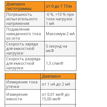
Диапазон
от 0 до 1 ТОм
гистограммы
Погрешность
-0 %, +10 % при
испытательного
токе нагрузке
напряжения
1 мА
Подавление
наведенного тока
Максимум 2 мА
из сети
Скорость заряда
5 секунд на
для емкостной
мкФ
нагрузки
Скорость разряда
для емкостной
1,5 с/мкФ
нагрузки
Диапазон
Погрешность
Измерение тока
от 1 нА до 2 мА
± (5 % + 2 нА)
утечки
± (15 %
Измерение
от 0,01 мкФ до
показаний +
емкости
15,00 мкФ
0,03 мкФ)
Разрешение