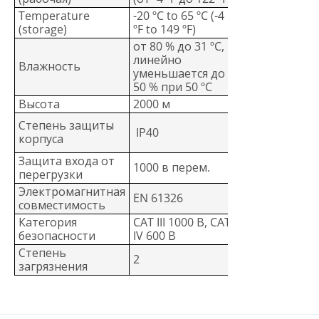
Temperature
-20 ºC to 65 ºC (-4
(storage)
ºF to 149 ºF)
от 80 % до 31 ºC,
линейно
Влажность
уменьшается до
50 % при 50 ºC
Высота
2000 м
Степень защиты
IP40
корпуса
Защита входа от
1000 в перем.
перегрузки
Электромагнитная
EN 61326
совместимость
Категория
CAT III 1000 В, CAT
безопасности
IV 600 В
Степень
2
загрязнения