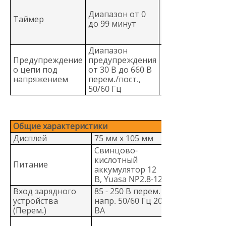
Уставка: 1
Диапазон от 0
Таймер
минута
до 99 минут
Индикация: 1
секунда
Диапазон
Предупреждение
предупреждения
Погрешность
о цепи под
от 30 В до 660 В
напряжения
напряжением
перем./пост.,
± (15 % + 2 в)
50/60 Гц
Общие характеристики
Дисплей
75 мм x 105 мм
Свинцово-
кислотный
Питание
аккумулятор 12
В, Yuasa NP2.8-12
Вход зарядного
85 - 250 В перем.
устройства
напр. 50/60 Гц 20
(Перем.)
ВА