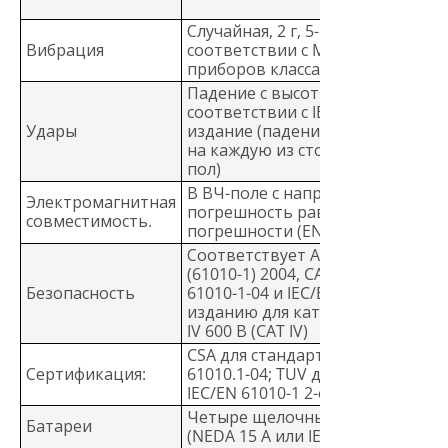
Случайная, 2 г, 5-500 Гц в
Вибрация
соответствии с MIL-PRF-28800F д
приборов класса 2
Падение с высоты одного метра
соответствии с IEC 61010-1 2-е
Удары
издание (падение с высоты 1 ме
на каждую из сторон на дубовы
пол)
В ВЧ-поле с напряженностью 3 
Электромагнитная
погрешность равна указанной
совместимость.
погрешности (EN 61326-1:1997)
Соответствует ANSI/ISA 82.02.01
(61010-1) 2004, CAN/CSA-C22.2 NO
Безопасность
61010-1-04 и IEC/EN 61010-1 2-му
изданию для категории измере
IV 600 В (CAT IV)
CSA для стандарта CSA/CAN C22.2
Сертификация:
61010.1-04; TUV для стандарта
IEC/EN 61010-1 2-е издание
Четыре щелочных батареи типа
Батареи
(NEDA 15 A или IEC LR6)