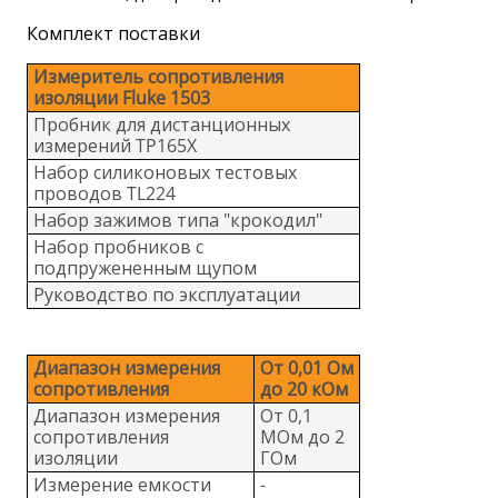
Комплект поставки
Измеритель сопротивления
изоляции Fluke 1503
Пробник для дистанционных
измерений TP165X
Набор силиконовых тестовых
проводов TL224
Набор зажимов типа "крокодил"
Набор пробников с
подпружененным щупом
Руководство по эксплуатации
Диапазон измерения
От 0,01 Ом
сопротивления
до 20 кОм
Диапазон измерения
От 0,1
сопротивления
МОм до 2
изоляции
ГОм
Измерение емкости
-