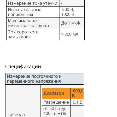
Измерение тока утечки
-
Испытательные
500 В,
напряжения
1000 В
Максимальная
До 1 мкФ
емкостная нагрузка
Ток короткого
> 200 мА
замыкания
Спецификации
Измерение постоянного и
переменного напряжения
600,0
Диапазон
В
Разрешение
0,1 В
от 50 Гц до
400 Гц ± (%
Точность