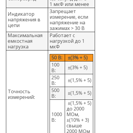
1 мкФ или менее
Запрещает
Индикатор
измерение, если
напряжения в
напряжение на
цепи
зажимах > 30 В
Максимальная
Работает с
емкостная
нагрузкой до 1
нагрузка
мкФ
50 В:
±(3% + 5)
100
±(3% + 5)
В:
250
±(1,5% + 5)
В:
500
Точность
±(1,5% + 5)
В:
измерений:
±(1,5% + 5)
до 2000
1000
МОм,
В:
±(10% + 3)
свыше
2000 МОм