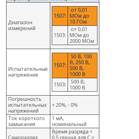
от 0,01
1507:
МОм до
10 ГОм
Диапазон
измерений
от 0,01
1503:
МОм до
2000 МОм
50 В, 100
В, 250 В,
1507:
500 В,
Испытательные
1000 В
напряжения
500 В,
1503:
1000 В
Погрешность
испытательных
+ 20%, - 0%
напряжений
Ток короткого
1 мА,
замыкания
номинальный
Время разряда <
Саморазряд
0,5 секунд для C =