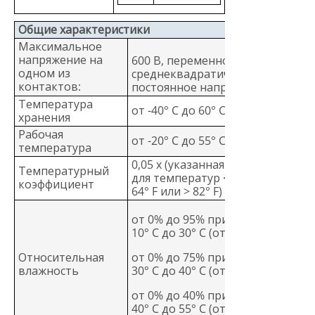
Общие характеристики
Максимальное
напряжение на
600 В, переменное
одном из
среднеквадратичное или
контактов:
постоянное напряжение
Температура
от -40° C до 60° C
хранения
Рабочая
от -20° C до 55° C
температура
0,05 x (указанная погрешность)/1
Температурный
для температур < 18° C или > 28° 
коэффициент
64° F или > 82° F)
от 0% до 95% при температуре о
10° C до 30° C (от 50° F до 86° F)
Относительная
от 0% до 75% при температуре о
влажность
30° C до 40° C (от 86° F до 104° F)
от 0% до 40% при температуре о
40° C до 55° C (от 104° F до 131° F