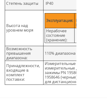
Степень защиты
IP40
2000 м CAT IV 60
Эксплуатация:
В, 3000 м CAT III 
В
Высота над
уровнем моря
Нерабочее
состояние
12,000 м
(хранение):
Возможность
превышения
110% диапазона
диапазона:
Измерительные провода TL224,
Принадлежности,
измерительные датчики TP74,
входящие в
зажимы PN 1958654 (красные) и 
комплект
1958646 (черные), футляр и датч
поставки:
для дистанционных измерений