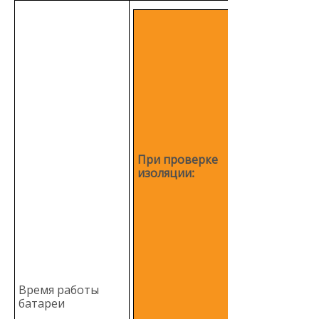
Прибор може
выполнить не
менее 1000
измерений
изоляции с
новыми
щелочными
батареями пр
комнатной
температуре.
Подразумевае
При проверке
стандартное
изоляции:
измерение
сопротивления
МОм при
напряжении 1
В и рабочем
цикле,
состоящем из 
секунд
приложения
Время работы
напряжения и 
батареи
секундной пау