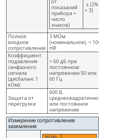
от
± (2%
показаний
+ 3)
прибора +
число
знаков)
Полное
3 МОм
входное
(номинальное), < 100
сопротивление
пФ
Коэффициент
подавления
> 60 дБ при
синфазного
постоянном
сигнала
напряжении 50 или
(дисбаланс 1
60 Гц
кОм):
600 В,
Защита от
среднеквадратичное
перегрузки
или постоянное
напряжение
Измерение сопротивления
заземления
20,00