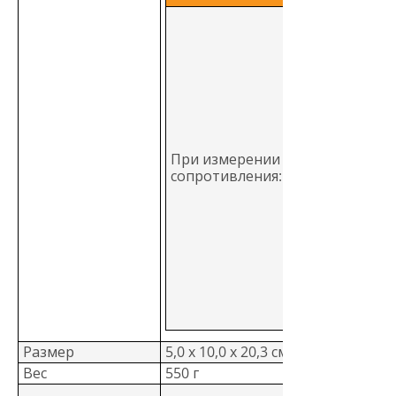
Прибор може
выполнять до
2500 измерен
сопротивлени
заземления с
новыми
щелочными
батареями пр
комнатной
При измерении
температуре.
сопротивления:
Подразумевае
стандартное
измерение
сопротивления
Ом, состоящее
5 секунд
приложения
напряжения и 
секундной пау
Размер
5,0 x 10,0 x 20,3 см
Вес
550 г