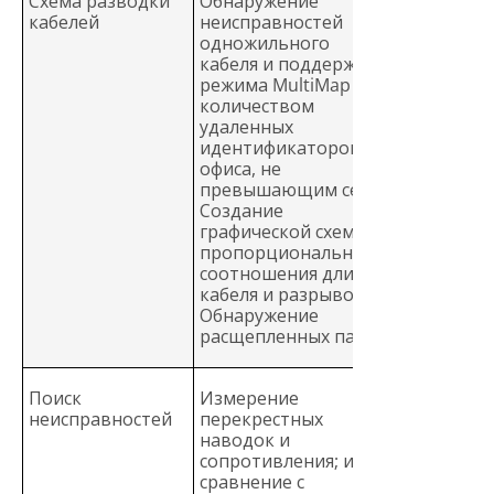
Схема разводки
Обнаружение
кабелей
неисправностей
одножильного
кабеля и поддержка
режима MultiMap с
количеством
удаленных
идентификаторов
офиса, не
превышающим семи.
Создание
графической схемы
пропорционального
соотношения длины
кабеля и разрывов.
Обнаружение
расщепленных пар.
Поиск
Измерение
неисправностей
перекрестных
наводок и
сопротивления; их
сравнение с