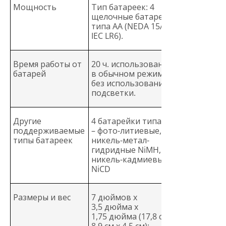
Мощность
Тип батареек: 4
щелочные батарейки
типа AA (NEDA 15A,
IEC LR6).
Время работы от
20 ч. использования
батарей
в обычном режиме,
без использования
подсветки.
Другие
4 батарейки типа AA
поддерживаемые
– фото-литиевые,
типы батареек
никель-метал-
гидридные NiMH,
никель-кадмиевые
NiCD
Размеры и вес
7 дюймов x
3,5 дюйма x
1,75 дюйма (17,8 см x