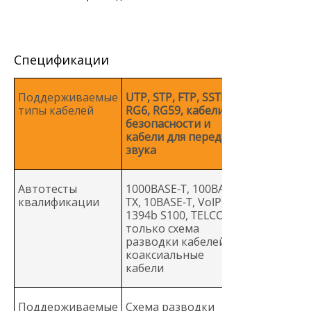
Спецификации
Поддерживаемые
UTP, STP, FTP, SSTP,
типы кабелей
RG6, RG59, кабели
безопасности и
кабели для передачи
звука
Автотесты
1000BASE-T, 100BASE-
квалификации
TX, 10BASE-T, VoIP,
1394b S100, TELCO,
только схема
разводки кабелей,
коаксиальные
кабели
Поддерживаемые
Схема разводки