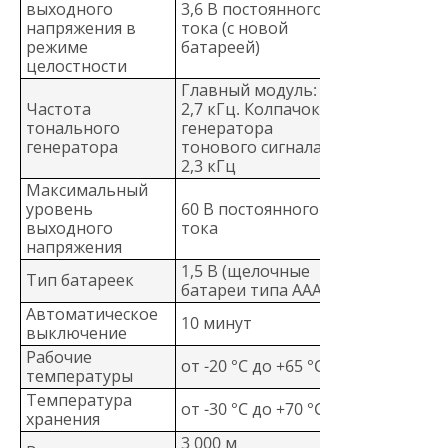
выходного
3,6 В постоянного
напряжения в
тока (с новой
режиме
батареей)
целостности
Главный модуль:
Частота
2,7 кГц. Колпачок
тонального
генератора
генератора
тонового сигнала:
2,3 кГц
Максимальный
уровень
60 В постоянного
выходного
тока
напряжения
1,5 В (щелочные
Тип батареек
батареи типа ААА)
Автоматическое
10 минут
выключение
Рабочие
от -20 °C до +65 °C
температуры
Температура
от -30 °C до +70 °C
хранения
3 000 м