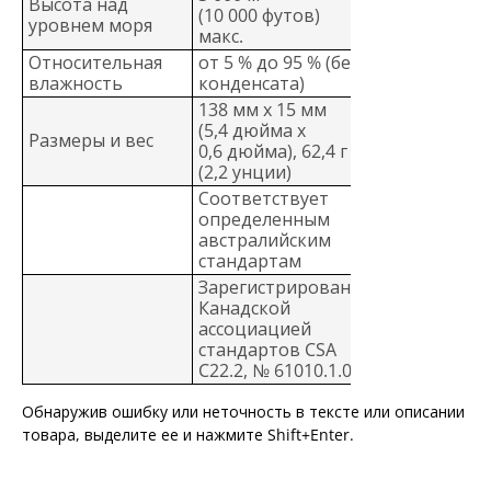
Высота над
(10 000 футов)
уровнем моря
макс.
Относительная
от 5 % до 95 % (без
влажность
конденсата)
138 мм x 15 мм
(5,4 дюйма x
Размеры и вес
0,6 дюйма), 62,4 г
(2,2 унции)
Соответствует
определенным
австралийским
стандартам
Зарегистрировано
Канадской
ассоциацией
стандартов CSA
C22.2, № 61010.1.04
Обнаружив ошибку или неточность в тексте или описании
товара, выделите ее и нажмите Shift+Enter.