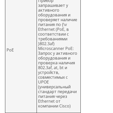
Прибор
запрашивает у
активного
оборудования и
проверяет наличие
питания по {\v
Ethernet (PoE, в
соответствии с
требованиями
}802.3af)
Microscanner PoE:
PoE
Запрос у активного
оборудования и
проверка наличия
802.3af, at, bt и
устройств,
совместимых с
UPOE
(универсальный
стандарт передачи
питания через
Ethernet от
компании Cisco)