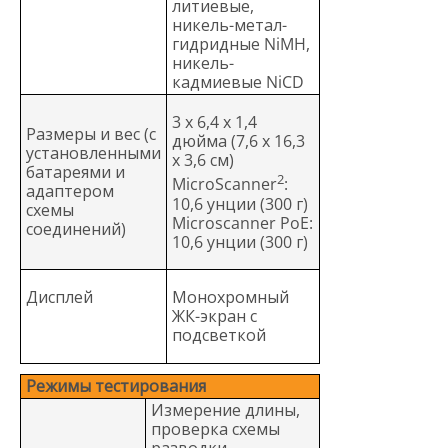
литиевые,
никель-метал-
гидридные NiMH,
никель-
кадмиевые NiCD
3 x 6,4 x 1,4
Размеры и вес (с
дюйма (7,6 x 16,3
установленными
x 3,6 см)
батареями и
2
MicroScanner
:
адаптером
10,6 унции (300 г)
схемы
Microscanner PoE:
соединений)
10,6 унции (300 г)
Дисплей
Монохромный
ЖК-экран с
подсветкой
Режимы тестирования
Измерение длины,
проверка схемы