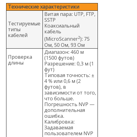
Технические характеристики
Витая пара: UTP, FTP,
SSTP
Тестируемые
Коаксиальный
типы
кабель
кабелей
2
(MicroScanner
): 75
Ом, 50 Ом, 93 Ом
Диапазон: 460 м
Проверка
(1500 футов)
длины
Разрешение: 0,3 м (1
фут)
Типовая точность: ±
4 % или 0,6 м (2
футов), в
зависимости от того,
что больше.
Погрешность NVP —
дополнительная
ошибка.
Калибровка:
Задаваемая
пользователем NVP