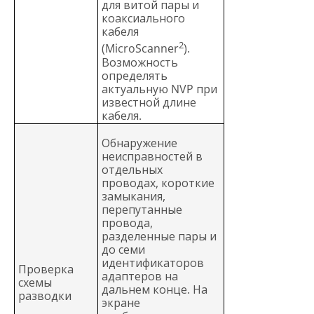
для витой пары и
коаксиального
кабеля
2
(MicroScanner
).
Возможность
определять
актуальную NVP при
известной длине
кабеля.
Обнаружение
неисправностей в
отдельных
проводах, короткие
замыкания,
перепутанные
провода,
разделенные пары и
до семи
идентификаторов
Проверка
адаптеров на
схемы
дальнем конце. На
разводки
экране