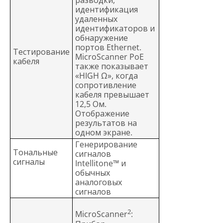
разводки,
идентификация
удаленных
идентификаторов и
обнаружение
портов Ethernet.
Тестирование
MicroScanner PoE
кабеля
также показывает
«HIGH Ω», когда
сопротивление
кабеля превышает
12,5 Ом.
Отображение
результатов на
одном экране.
Генерирование
Тональные
сигналов
сигналы
Intellitone™ и
обычных
аналоговых
сигналов
2
MicroScanner
: