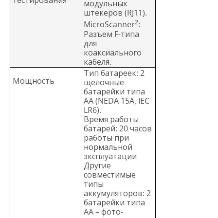
тестирования
модульных
штекеров (RJ11).
2
MicroScanner
:
Разъем F-типа
для
коаксиального
кабеля.
Тип батареек: 2
Мощность
щелочные
батарейки типа
AA (NEDA 15A, IEC
LR6).
Время работы
батарей: 20 часов
работы при
нормальной
эксплуатации
Другие
совместимые
типы
аккумуляторов: 2
батарейки типа
AA – фото-