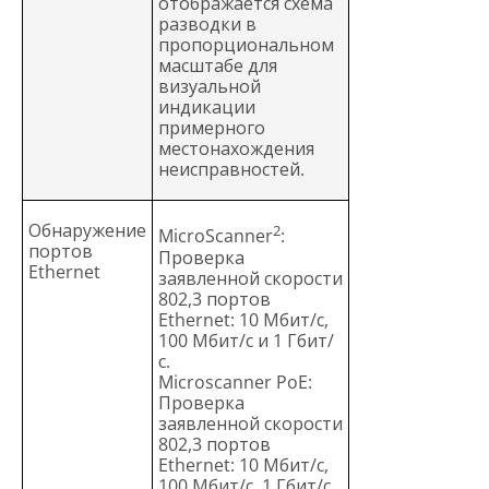
отображается схема
разводки в
пропорциональном
масштабе для
визуальной
индикации
примерного
местонахождения
неисправностей.
Обнаружение
2
MicroScanner
:
портов
Проверка
Ethernet
заявленной скорости
802,3 портов
Ethernet: 10 Мбит/с,
100 Мбит/с и 1 Гбит/
с.
Microscanner PoE:
Проверка
заявленной скорости
802,3 портов
Ethernet: 10 Мбит/с,
100 Мбит/с, 1 Гбит/с,