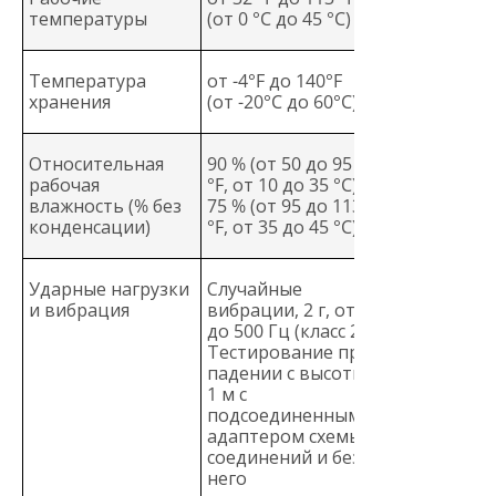
температуры
(от 0 °C до 45 °C)
Температура
от -4°F до 140°F
хранения
(от -20°C до 60°C)
Относительная
90 % (от 50 до 95
рабочая
°F, от 10 до 35 °C)
влажность (% без
75 % (от 95 до 113
конденсации)
°F, от 35 до 45 °C)
Ударные нагрузки
Случайные
и вибрация
вибрации, 2 г, от 5
до 500 Гц (класс 2)
Тестирование при
падении с высоты
1 м с
подсоединенными
адаптером схемы
соединений и без
него