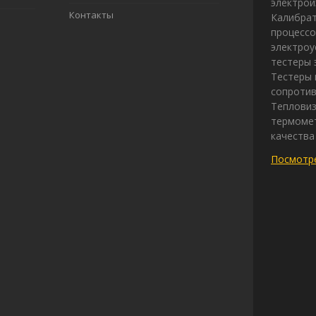
электрои
Контакты
Калибрат
процессо
электроу
тестеры 
Тестеры 
сопротив
Теплови
термомет
качества
Посмотре