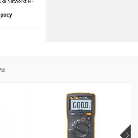
ke Networks FI-
просу
росить цену
пить в 1 клик
РЫ