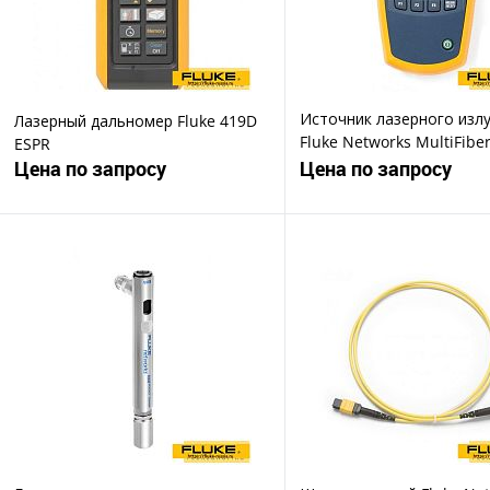
Источник лазерного изл
Лазерный дальномер Fluke 419D
Fluke Networks MultiFibe
ESPR
1310
Цена по запросу
Цена по запросу
Запросить цену
Запросить ц
Купить в 1 клик
Купить в 1 клик
В избранное
В избранное