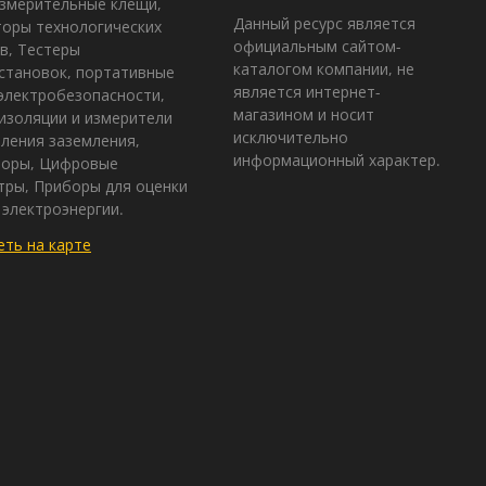
змерительные клещи,
Данный ресурс является
оры технологических
официальным сайтом-
в, Тестеры
каталогом компании, не
становок, портативные
является интернет-
электробезопасности,
магазином и носит
изоляции и измерители
исключительно
ления заземления,
информационный характер.
зоры, Цифровые
ры, Приборы для оценки
 электроэнергии.
ть на карте