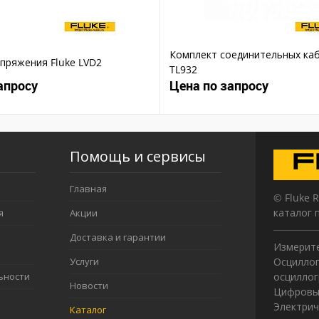
Комплект соединительных каб
пряжения Fluke LVD2
TL932
апросу
Цена по запросу
Помощь и сервисы
Главная
© Fluke 
каталог 
я
Акции
Доставка и гарантии
Измерите
Услуги
Осциллог
ьности
осцилло
Новости
Цифровы
Электрич
Каталог