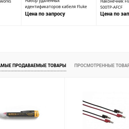
Набор удаленных
tworks
Наконечник Flu
идентификаторов кабеля Fluke
500TP-AFCF
Networks MS2-IDK27
Цена по запросу
Цена по за
ену
Запросить цену
Зап
Купить в 1 клик
Ку
В избранное
В избранное
АМЫЕ ПРОДАВАЕМЫЕ ТОВАРЫ
ПРОСМОТРЕННЫЕ ТОВА