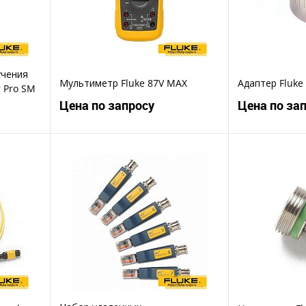
учения
Мультиметр Fluke 87V MAX
Адаптер Fluke
r Pro SM
Цена по запросу
Цена по за
ену
Запросить цену
Зап
Купить в 1 клик
Ку
В избранное
В избранное