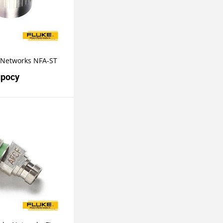
 Networks NFA-ST
просу
росить цену
пить в 1 клик