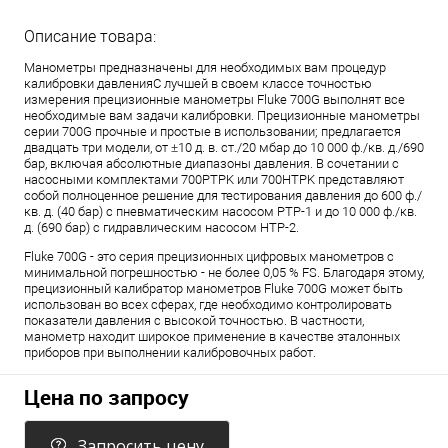
Описание товара:
Манометры предназначены для необходимых вам процедур
калибровки давленияС лучшей в своем классе точностью
измерения прецизионные манометры Fluke 700G выполнят все
необходимые вам задачи калибровки. Прецизионные манометры
серии 700G прочные и простые в использовании; предлагается
двадцать три модели, от ±10 д. в. ст./20 мбар до 10 000 ф./кв. д./690
бар, включая абсолютные диапазоны давления. В сочетании с
насосными комплектами 700PTPK или 700HTPK представляют
собой полноценное решение для тестирования давления до 600 ф./
кв. д. (40 бар) с пневматическим насосом PTP-1 и до 10 000 ф./кв.
д. (690 бар) с гидравлическим насосом HTP-2.
Fluke 700G - это серия прецизионных цифровых манометров с
минимальной погрешностью - не более 0,05 % FS. Благодаря этому,
прецизионный калибратор манометров Fluke 700G может быть
использован во всех сферах, где необходимо контролировать
показатели давления с высокой точностью. В частности,
манометр находит широкое применение в качестве эталонных
приборов при выполнении калибровочных работ.
Цена по запросу
Запросить цену