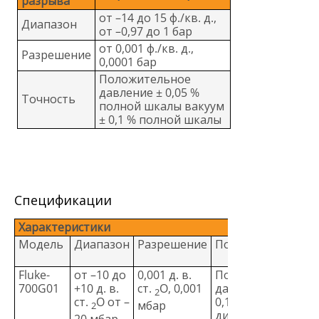
разрыва
от –14 до 15 ф./кв. д.,
Диапазон
от –0,97 до 1 бар
от 0,001 ф./кв. д.,
Разрешение
0,0001 бар
Положительное
давление ± 0,05 %
Точность
полной шкалы вакуум
± 0,1 % полной шкалы
Спецификации
Характеристики
Модель
Диапазон
Разрешение
Погрешность
Fluke-
от –10 до
0,001 д. в.
Положительное
700G01
+10 д. в.
ст.
O, 0,001
давление ±
2
ст.
O от –
0,1 %
мбар
2
диапазона,