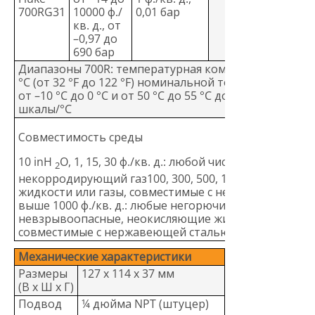
700RG31
10000 ф./
0,01 бар
кв. д., от
–0,97 до
690 бар
Диапазоны 700R: температурная компенсация от 0 e°
°C (от 32 °F до 122 °F) номинальной точности. Для т
от –10 °C до 0 °C и от 50 °C до 55 °C добавить 0.005 
шкалы/°C
Совместимость среды
10 inH
O, 1, 15, 30 ф./кв. д.: любой чистый сухой
2
некорродирующий газ100, 300, 500, 1000 ф./кв. д.: л
жидкости или газы, совместимые с нержавеющей ст
выше 1000 ф./кв. д.: любые негорючие, нетоксичные,
невзрывоопасные, неокисляющие жидкости или газ
совместимые с нержавеющей сталью 316.
Механические характеристики
Размеры
127 x 114 x 37 мм
(В x Ш x Г)
Подвод
¼ дюйма NPT (штуцер)