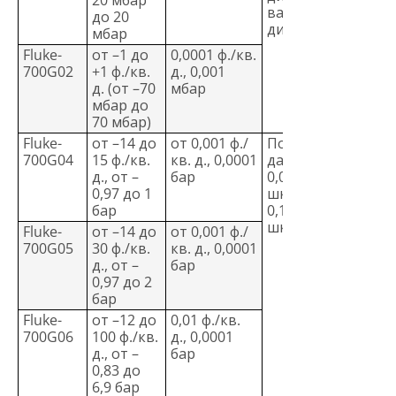
20 мбар
вакуум ± 0,1 %
до 20
диапазона
мбар
Fluke-
от –1 до
0,0001 ф./кв.
700G02
+1 ф./кв.
д., 0,001
д. (от –70
мбар
мбар до
70 мбар)
Fluke-
от –14 до
от 0,001 ф./
Положительное
700G04
15 ф./кв.
кв. д., 0,0001
давление ±
д., от –
бар
0,05 % полной
0,97 до 1
шкалы вакуум ±
бар
0,1 % полной
шкалы
Fluke-
от –14 до
от 0,001 ф./
700G05
30 ф./кв.
кв. д., 0,0001
д., от –
бар
0,97 до 2
бар
Fluke-
от –12 до
0,01 ф./кв.
700G06
100 ф./кв.
д., 0,0001
д., от –
бар
0,83 до
6,9 бар