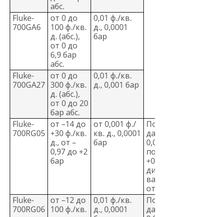
абс.
Fluke-
от 0 до
0,01 ф./кв.
700GA6
100 ф./кв.
д., 0,0001
д. (абс.),
бар
от 0 до
6,9 бар
абс.
Fluke-
от 0 до
0,01 ф./кв.
700GA27
300 ф./кв.
д., 0,001 бар
д. (абс.),
от 0 до 20
бар абс.
Fluke-
от –14 до
от 0,001 ф./
Положительное
700RG05
+30 ф./кв.
кв. д., 0,0001
давление, ±
д., от –
бар
0,04 % от
0,97 до +2
показаний
бар
+0,01 % от
диапазона,
вакуум ± 0.05 %
от диапазона
Fluke-
от –12 до
0,01 ф./кв.
Положительное
700RG06
100 ф./кв.
д., 0,0001
давление, ±