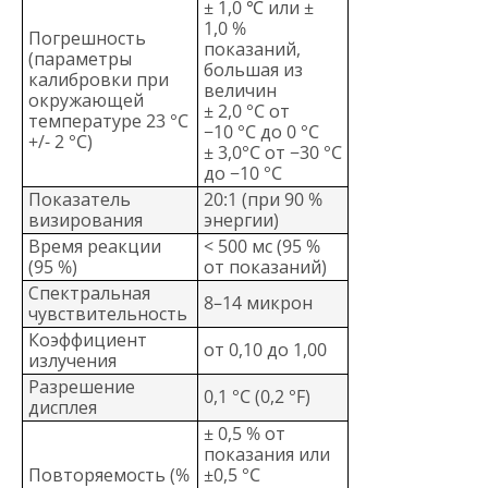
± 1,0 ℃ или ±
1,0 %
Погрешность
показаний,
(параметры
большая из
калибровки при
величин
окружающей
± 2,0 °C от
температуре 23 °C
−10 °C до 0 °C
+/- 2 °C)
± 3,0°C от −30 °C
до −10 °C
Показатель
20:1 (при 90 %
визирования
энергии)
Время реакции
< 500 мс (95 %
(95 %)
от показаний)
Спектральная
8–14 микрон
чувствительность
Коэффициент
от 0,10 до 1,00
излучения
Разрешение
0,1 °C (0,2 °F)
дисплея
± 0,5 % от
показания или
Повторяемость (%
±0,5 °C