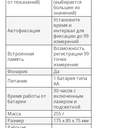
от показаний)
(выбирается
большее из
значений)
Установите
время и
Автофиксация
интервал для
фиксации до 99
измерений
Возможность
Встроенная
регистрации 99
память
точек
измерения
Фонарик
Да
1 батарея типа
Питание
АА
30 часов с
Время работы от
включенным
батареи
лазером и
подсветкой
Масса
255 г
Размер
175 x 85 x 75 мм
Рабочая