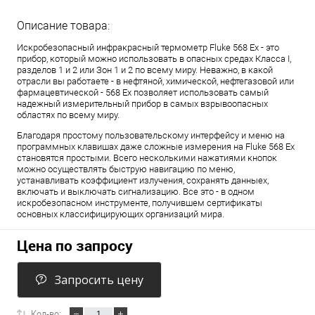
Описание товара:
Искробезопасный инфракрасный термометр Fluke 568 Ex - это
прибор, который можно использовать в опасных средах Класса I,
разделов 1 и 2 или Зон 1 и 2 по всему миру. Неважно, в какой
отрасли вы работаете - в нефтяной, химической, нефтегазовой или
фармацевтической - 568 Ex позволяет использовать самый
надежный измерительный прибор в самых взрывоопасных
областях по всему миру.
Благодаря простому пользовательскому интерфейсу и меню на
программных клавишах даже сложные измерения на Fluke 568 Ex
становятся простыми. Всего несколькими нажатиями кнопок
можно осуществлять быструю навигацию по меню,
устанавливать коэффициент излучения, сохранять данныех,
включать и выключать сигнализацию. Все это - в одном
искробезопасном инструменте, получившем сертификаты
основных классифицирующих организаций мира.
Цена по запросу
Запросить цену
Кол-во: