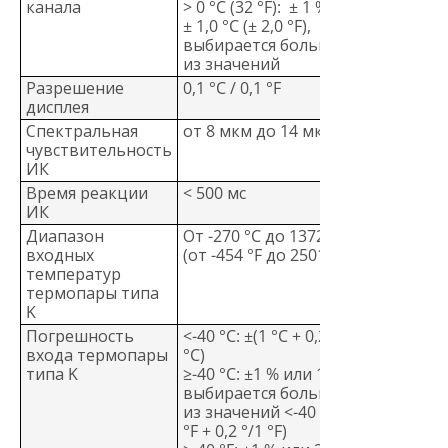
канала
> 0 °C (32 °F): ± 1 % или
± 1,0 °C (± 2,0 °F),
выбирается большее
из значений
Разрешение
0,1 °C / 0,1 °F
дисплея
Спектральная
от 8 мкм до 14 мкм
чувствительность
ИК
Время реакции
< 500 мс
ИК
Диапазон
От -270 °C до 1372 °C
входных
(от -454 °F до 2501 °F)
температур
термопары типа
K
Погрешность
<-40 °C: ±(1 °C + 0,2 °/1
входа термопары
°C)
типа K
≥-40 °C: ±1 % или 1 °C,
выбирается большее
из значений <-40 °F: ±(2
°F + 0,2 °/1 °F)