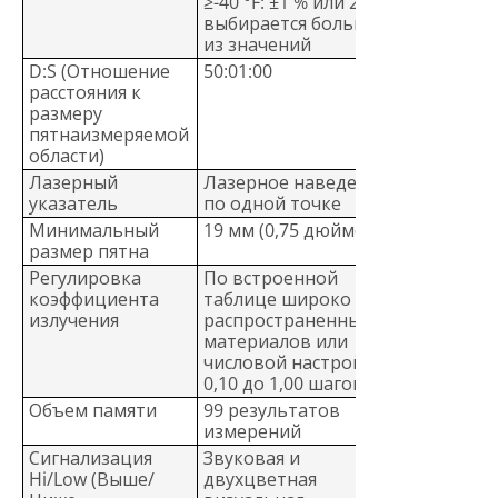
≥-40 °F: ±1 % или 2 °F,
выбирается большее
из значений
D:S (Отношение
50:01:00
расстояния к
размеру
пятнаизмеряемой
области)
Лазерный
Лазерное наведение с
указатель
по одной точке
Минимальный
19 мм (0,75 дюймов)
размер пятна
Регулировка
По встроенной
коэффициента
таблице широко
излучения
распространенных
материалов или
числовой настройке от
0,10 до 1,00 шагом 0,01
Объем памяти
99 результатов
измерений
Сигнализация
Звуковая и
Hi/Low (Выше/
двухцветная