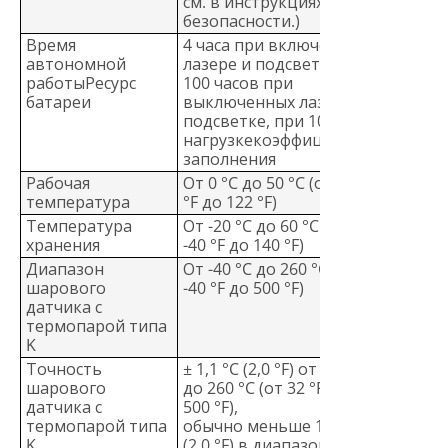
см. в инструкциях по
безопасности.)
Время
4 часа при включенных
автономной
лазере и подсветке;
работыРесурс
100 часов при
батареи
выключенных лазере и
подсветке, при 100 %
нагрузкекоэффициенте
заполнения
Рабочая
От 0 °C до 50 °C (от 32
температура
°F до 122 °F)
Температура
От -20 °C до 60 °C (от
хранения
-40 °F до 140 °F)
Диапазон
От -40 °C до 260 °C (от
шарового
-40 °F до 500 °F)
датчика с
термопарой типа
K
Точность
± 1,1 °C (2,0 °F) от 0 °C
шарового
до 260 °C (от 32 °F до
датчика с
500 °F),
термопарой типа
обычно меньше 1,1 °C
K
(2,0 °F) в диапазоне от