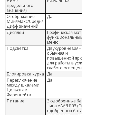
Ниже
визуальная
предельного
значения)
Отображение
Да
Мин/Макс/Средн/
Дифф значений
Дисплей
Графическая матрица с
функциональным
меню
Подсветка
Двухуровневая -
обычная и
повышенной яркости
для работы в условиях
слабого освещения
Блокировка курка
Да
Переключение
Да
между шкалами
Цельсия и
Фаренгейта
Питание
2 одобренные батареи
типа AAA/LR03 (Список
одобренных батарей