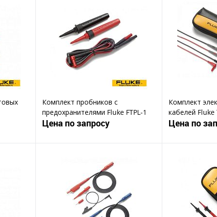
товых
Комплект пробников с
Комплект эле
предохранителями Fluke FTPL-1
кабелей Fluke
Цена по запросу
Цена по за
ену
Запросить цену
Зап
Купить в 1 клик
Ку
В избранное
В избранное