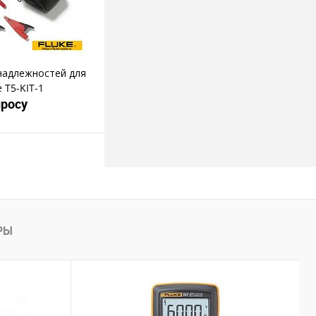
надлежностей для
 T5-KIT-1
просу
росить цену
пить в 1 клик
РЫ