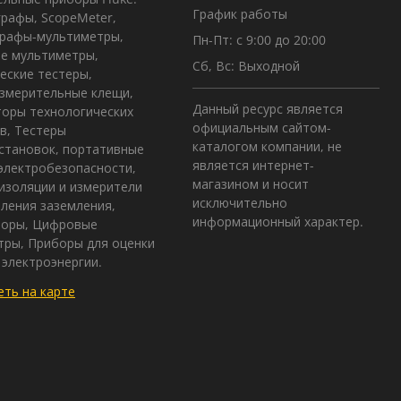
График работы
рафы, ScopeMeter,
графы-мультиметры,
Пн-Пт: с 9:00 до 20:00
е мультиметры,
Сб, Вс: Выходной
еские тестеры,
змерительные клещи,
Данный ресурс является
оры технологических
официальным сайтом-
в, Тестеры
каталогом компании, не
становок, портативные
является интернет-
электробезопасности,
магазином и носит
изоляции и измерители
исключительно
ления заземления,
информационный характер.
зоры, Цифровые
ры, Приборы для оценки
 электроэнергии.
ть на карте