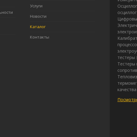
Услуги
Осциллог
ьности
осцилло
Новости
Цифровы
Электрич
Каталог
электрои
Контакты
Калибрат
процессо
электроу
тестеры 
Тестеры 
сопротив
Теплови
термомет
качества
Посмотре