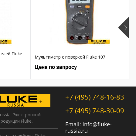
елей Fluke
Мультиметр с поверкой Fluke 107
Т
Цена по запросу
Ц
+7 (495) 748-16-83
+7 (495) 748-30-09
Russia. Электронный
продукции Fluke.
Email:
info@fluke-
russia.ru
льные приборы Fluke: