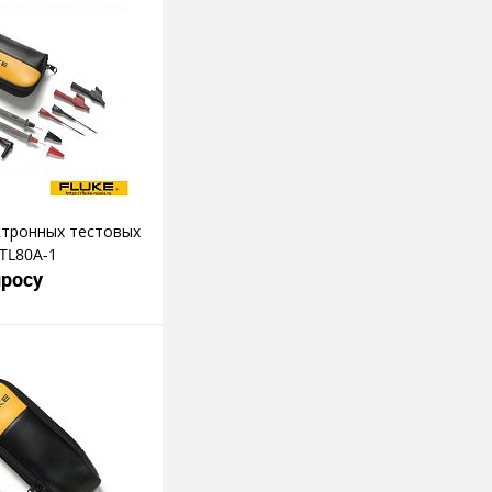
ктронных тестовых
 TL80A-1
просу
росить цену
пить в 1 клик