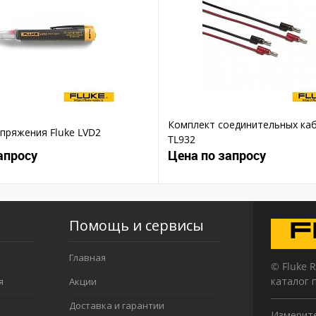
Комплект соединительных каб
пряжения Fluke LVD2
TL932
апросу
Цена по запросу
Помощь и сервисы
Главная
© Fluke 
каталог 
я
Акции
Доставка и гарантии
Измерите