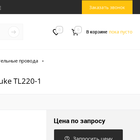
Заказать звонок
0
0
В корзине
пока пусто
тельные провода
•
uke TL220-1
Цена по запросу
Запросить цену