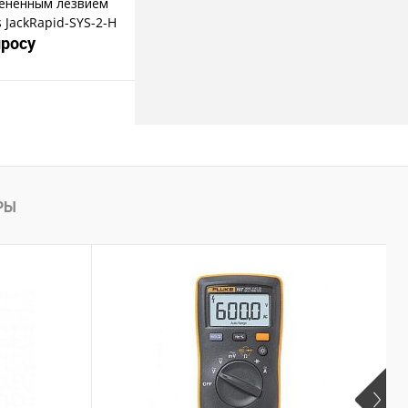
мененным лезвием
 JackRapid-SYS-2-H
просу
росить цену
пить в 1 клик
РЫ