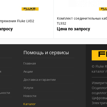
Комплект соединительных каб
пряжения Fluke LVD2
TL932
апросу
Цена по запросу
Помощь и сервисы
Главная
© Fluke 
каталог 
я
Акции
Доставка и гарантии
Измерите
Услуги
Осциллог
ьности
осцилло
Новости
Цифровы
Электрич
Каталог