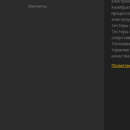
электрои
Контакты
Калибрат
процессо
электроу
тестеры 
Тестеры 
сопротив
Теплови
термомет
качества
Посмотре