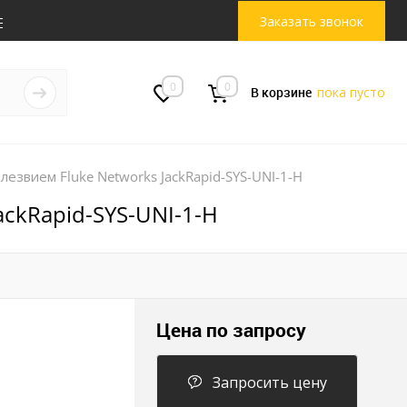
Заказать звонок
0
0
В корзине
пока пусто
лезвием Fluke Networks JackRapid-SYS-UNI-1-H
ackRapid-SYS-UNI-1-H
Цена по запросу
Запросить цену