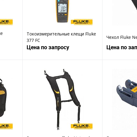
ke
Токоизмерительные клещи Fluke
Чехол Fluke N
377 FC
110
Цена по запросу
Цена по за
ену
Запросить цену
Зап
Купить в 1 клик
Ку
В избранное
В избранное