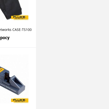
etworks CASE-TS100
просу
росить цену
пить в 1 клик