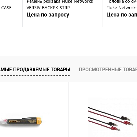
Ремень рюкзака Fluke Networks
Головка со с
G-CASE
VERSIV-BACKPK-STRP
Fluke Networks
Цена по запросу
Цена по за
ену
Запросить цену
Зап
Купить в 1 клик
Ку
В избранное
В избранное
АМЫЕ ПРОДАВАЕМЫЕ ТОВАРЫ
ПРОСМОТРЕННЫЕ ТОВА