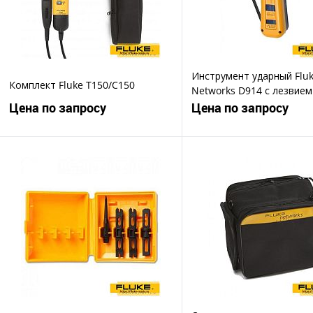
Инструмент ударный Flu
Комплект Fluke T150/C150
Networks D914 с лезвием
EverSharp 66, EverSharp 
Цена по запросу
Цена по запросу
Запросить цену
Запросить ц
Купить в 1 клик
Купить в 1 клик
В избранное
В избранное