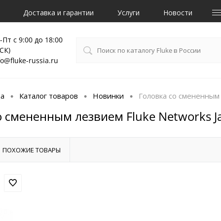
Доставка и гарантии
Услуги
Новости
-Пт с 9:00 до 18:00
СК)
fo@fluke-russia.ru
ца
Каталог товаров
Новинки
Головка со смененным 
•
•
•
о смененным лезвием Fluke Networks J
ПОХОЖИЕ ТОВАРЫ