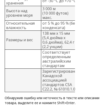
от -30 °C до +70 °C
хранения
3 000 м
Высота над
(10 000 футов)
уровнем моря
макс.
Относительная
от 5 % до 95 % (без
влажность
конденсата)
138 мм x 15 мм
(5,4 дюйма x
Размеры и вес
0,6 дюйма), 62,4 г
(2,2 унции)
Соответствует
определенным
австралийским
стандартам
Зарегистрировано
Канадской
ассоциацией
стандартов CSA
C22.2, № 61010.1.04
Обнаружив ошибку или неточность в тексте или описании
товара, выделите ее и нажмите Shift+Enter.