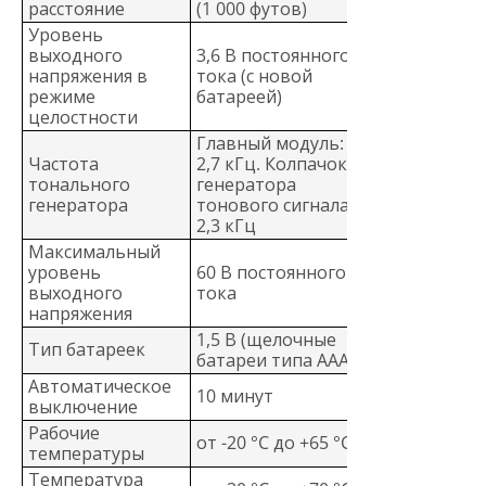
расстояние
(1 000 футов)
Уровень
выходного
3,6 В постоянного
напряжения в
тока (с новой
режиме
батареей)
целостности
Главный модуль:
Частота
2,7 кГц. Колпачок
тонального
генератора
генератора
тонового сигнала:
2,3 кГц
Максимальный
уровень
60 В постоянного
выходного
тока
напряжения
1,5 В (щелочные
Тип батареек
батареи типа ААА)
Автоматическое
10 минут
выключение
Рабочие
от -20 °C до +65 °C
температуры
Температура