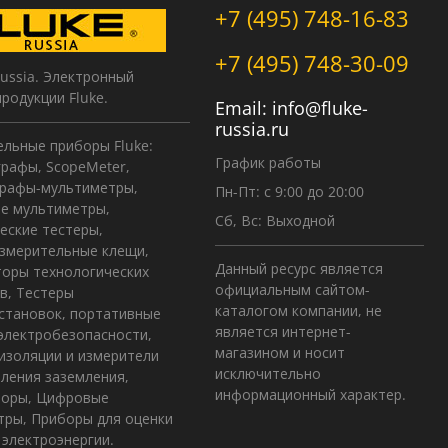
+7 (495) 748-16-83
+7 (495) 748-30-09
Russia. Электронный
продукции Fluke.
Email:
info@fluke-
russia.ru
льные приборы Fluke:
График работы
рафы, ScopeMeter,
графы-мультиметры,
Пн-Пт: с 9:00 до 20:00
е мультиметры,
Сб, Вс: Выходной
еские тестеры,
змерительные клещи,
Данный ресурс является
оры технологических
официальным сайтом-
в, Тестеры
каталогом компании, не
становок, портативные
является интернет-
электробезопасности,
магазином и носит
изоляции и измерители
исключительно
ления заземления,
информационный характер.
зоры, Цифровые
ры, Приборы для оценки
 электроэнергии.