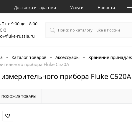
Доставка и гарантии
Услуги
Новости
-Пт с 9:00 до 18:00
СК)
fo@fluke-russia.ru
ца
Каталог товаров
Аксессуары
Хранение принадле
•
•
•
рительного прибора Fluke C520A
 измерительного прибора Fluke C520A
ПОХОЖИЕ ТОВАРЫ