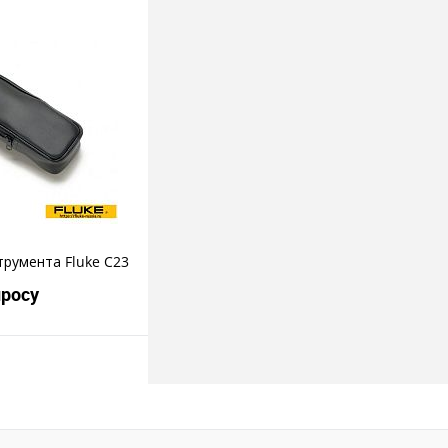
росить цену
пить в 1 клик
трумента Fluke C23
просу
росить цену
пить в 1 клик