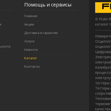
Помощь и сервисы
Главная
© Fluke 
каталог 
я
Акции
Доставка и гарантии
Измерите
Услуги
Осциллог
ьности
осцилло
Новости
Цифровы
Электрич
Каталог
электрои
Контакты
Калибрат
процессо
электроу
тестеры 
Тестеры 
сопротив
Теплови
термомет
качества