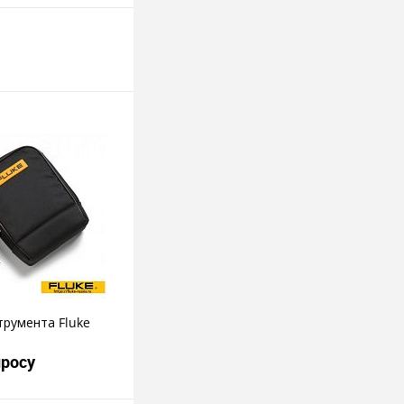
трумента Fluke
просу