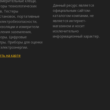
змерительные клещи,
Данный ресурс является
оры технологических
официальным сайтом-
в, Тестеры
каталогом компании, не
становок, портативные
является интернет-
электробезопасности,
магазином и носит
изоляции и измерители
исключительно
ления заземления,
информационный характер.
зоры, Цифровые
ры, Приборы для оценки
 электроэнергии.
ть на карте