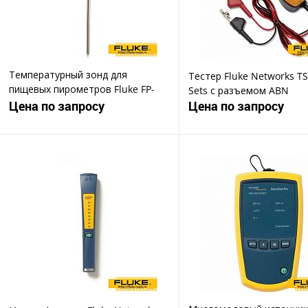
Температурный зонд для
Тестер Fluke Networks TS
пищевых пирометров Fluke FP-
Sets с разъемом ABN
PROBE
Цена по запросу
Цена по запросу
Запросить цену
Запросить ц
Купить в 1 клик
Купить в 1 клик
В избранное
В избранное