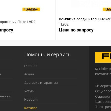
Комплект соединительных каб
пряжения Fluke LVD2
TL932
апросу
Цена по запросу
Помощь и сервисы
Главная
© Fluke 
каталог 
я
Акции
Доставка и гарантии
Измерите
Услуги
Осциллог
ьности
осцилло
Новости
Цифровы
Электрич
Каталог