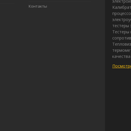
электрои
Контакты
Калибрат
процессо
электроу
тестеры 
Тестеры 
сопротив
Теплови
термомет
качества
Посмотре