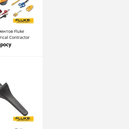
ентов Fluke
rical Contractor
просу
росить цену
пить в 1 клик