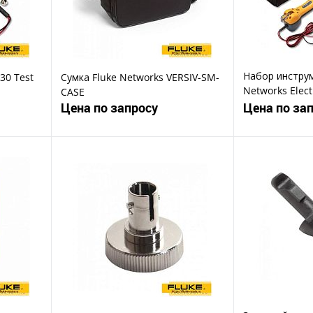
Набор инструм
30 Test
Сумка Fluke Networks VERSIV-SM-
Networks Elect
CASE
Telecom Kit I
Цена по запросу
Цена по за
ену
Запросить цену
Зап
Купить в 1 клик
Ку
В избранное
В избранное