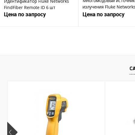
Многомодовый источник
Идентификатор Fluke Networks
излучения Fluke Network
FindFiber Remote ID 6 шт
SimpliFiber Pro Multimod
Цена по запросу
Цена по запросу
850/1300 Source
Запросить цену
Запросить ц
Купить в 1 клик
Купить в 1 клик
В избранное
В избранное
С