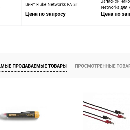
Запасной нако
Винт Fluke Networks PA-ST
s
Networks для 
e
Цена по запросу
Цена по за
ену
Запросить цену
Зап
Купить в 1 клик
Ку
В избранное
В избранное
АМЫЕ ПРОДАВАЕМЫЕ ТОВАРЫ
ПРОСМОТРЕННЫЕ ТОВА