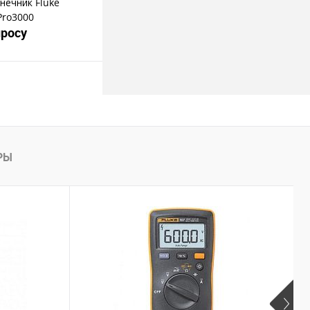
нечник Fluke
Pro3000
просу
росить цену
пить в 1 клик
РЫ