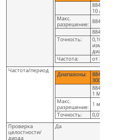
8846A: от 100 мА д
10 А
Макс.
8845A: 10 нА
разрешение:
8846A: 100 пА
Точность:
0,10 + 0,04 (%
измерения + %
диапазона)
Частота:
от 3 Гц до 10 кГц
Частота/период
Диапазоны:
8845A: от 3 Гц до
300 кГц
8846A: от 3 Гц до
1 МГц
Макс.
1 мкГц
разрешение:
Точность:
0,01 %
Проверка
Да
целостности/
диода