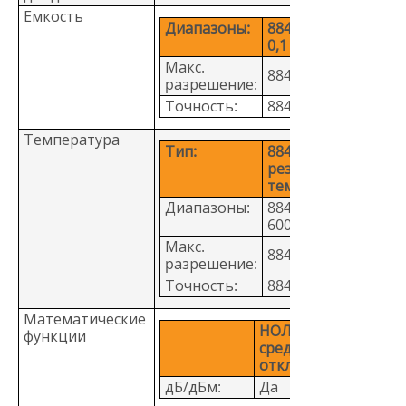
Емкость
Диапазоны:
8846A: от 1 нФ до
0,1 Ф
Макс.
8846A: 1 пФ
pазрешение:
Точность:
8846A: 1 %
Температура
Тип:
8846A: платиновый
резистивный датч
температуры
Диапазоны:
8846A: от –200 до
600 °C
Макс.
8846A: 0,01°
pазрешение:
Точность:
8846A: 0,06°
Математические
НОЛЬ, мин./макс./
функции
сред., стандартное
отклонение
дБ/дБм:
Да