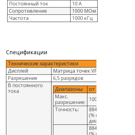
Постоянный ток
10 A
Сопротивление
1000 МОм
Частота
1000 кГц
Спецификации
Технические характеристики
Дисплей
Матрица точек VFD
Разрешение
6,5 разрядов
В постоянного
Диапазоны:
от 100 мВ до 1000 
тока
Макс.
100 нВ
разрешение:
Точность:
8845A: 0,0035 + 0,0
(% измерения + %
диапазона)
8846A: 0,0024 + 0,0
(% измерения + %