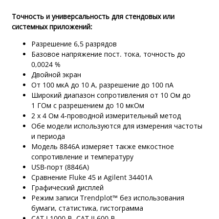
Точность и универсальность для стендовых или
системных приложений:
Разрешение 6,5 разрядов
Базовое напряжение пост. тока, точность до
0,0024 %
Двойной экран
От 100 мкА до 10 А, разрешение до 100 пА
Широкий диапазон сопротивления от 10 Ом до
1 ГОм с разрешением до 10 мкОм
2 х 4 Ом 4-проводной измерительный метод
Обе модели используются для измерения частоты
и периода
Модель 8846A измеряет также емкостное
сопротивление и температуру
USB-порт (8846A)
Сравнение Fluke 45 и Agilent 34401A
Графический дисплей
Режим записи Trendplot™ без использования
бумаги, статистика, гистограмма
CAT I 1000 В, CAT II 600 В