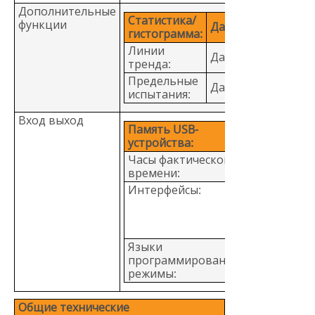
Дополнительные
Статистика/
функции
Да
гистограмма:
Линии
Да
тренда:
Предельные
Да
испытания:
Вход выход
Память USB-
8846A: USB
устройства:
Часы фактического
8846A: да
времени:
Интерфейсы:
RS 232, IEE-
Ethernet, US
дополните
адаптером
Языки
8846A: SCPI 
программирования/
488.2), Agile
режимы:
34401A, Flu
Общие технические