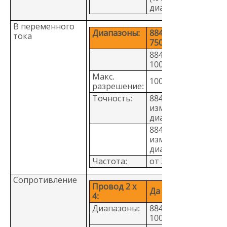
диапазона)
В переменного
Диапазоны:
8845A: от 100 мВ д
тока
750 В
8846A: от 100 мВ д
1000 В
Макс.
100 нВ
разрешение:
Точность:
8845A: 0,06 + 0,03 (
измерения + %
диапазона)
8846A: 0,06 + 0,03 (
измерения + %
диапазона)
Частота:
от 3 Гц до 300 кГц
Сопротивление
Провод 2 х
Да
4:
Диапазоны:
8845A: от 100 Ом д
100 МОм