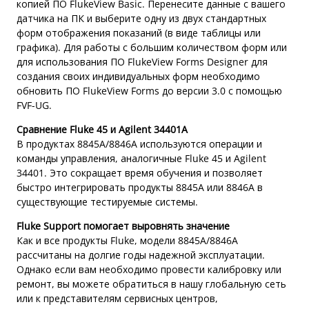
копией ПО FlukeView Basic. Перенесите данные с вашего
датчика на ПК и выберите одну из двух стандартных
форм отображения показаний (в виде таблицы или
графика). Для работы с большим количеством форм или
для использования ПО FlukeView Forms Designer для
создания своих индивидуальных форм необходимо
обновить ПО FlukeView Forms до версии 3.0 с помощью
FVF-UG.
Сравнение Fluke 45 и Agilent 34401A
В продуктах 8845A/8846A используются операции и
команды управления, аналогичные Fluke 45 и Agilent
34401. Это сокращает время обучения и позволяет
быстро интегрировать продукты 8845A или 8846A в
существующие тестируемые системы.
Fluke Support помогает выровнять значение
Как и все продукты Fluke, модели 8845A/8846A
рассчитаны на долгие годы надежной эксплуатации.
Однако если вам необходимо провести калибровку или
ремонт, вы можете обратиться в нашу глобальную сеть
или к представителям сервисных центров,