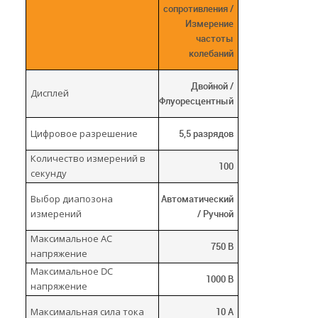
сопротивления /
Измерение
частоты
колебаний
Двойной /
Дисплей
Флуоресцентный
Цифровое разрешение
5,5 разрядов
Количество измерений в
100
секунду
Выбор диапозона
Автоматический
измерений
/ Ручной
Максимальное AC
750 В
напряжение
Максимальное DC
1000 В
напряжение
Максимальная сила тока
10 А