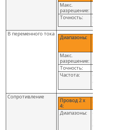
Макс.
1 мкВ
разрешение:
Точность:
0,015 +
0,003
В переменного тока
Диапазоны:
от
200 мВ
до 750 В
Макс.
1 мкВ
разрешение:
Точность:
0,2 + 0,05
Частота:
от 20 Гц
до
100 кГц
Сопротивление
Провод 2 х
да
4:
Диапазоны:
от
200 Ом
до
100 МОм