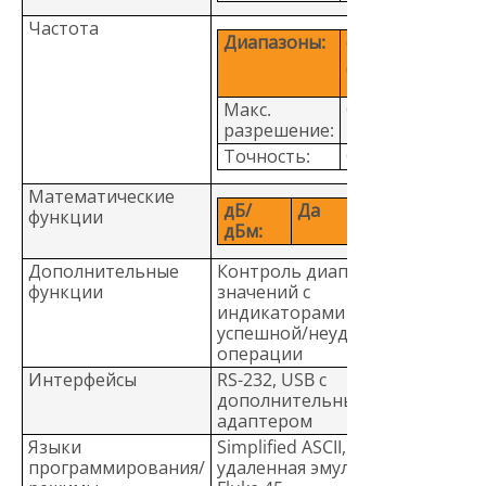
Частота
Диапазоны:
от 20 Гц
до
1 МГц
Макс.
0,1 мГц
разрешение:
Точность:
0,01 %
Математические
дБ/
Да
функции
дБм:
Дополнительные
Контроль диапазона
функции
значений с
индикаторами
успешной/неудачной
операции
Интерфейсы
RS-232, USB с
дополнительным
адаптером
Языки
Simplified ASCII,
программирования/
удаленная эмуляция