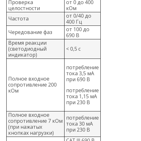
Проверка
от 0 до 400
целостности
кОм
от 0/40 до
Частота
400 Гц
от 100 до
Чередование фаз
690 В
Время реакции
(светодиодный
< 0,5 с
индикатор)
потребление
тока 3,5 мА
Полное входное
при 690 В
сопротивление 200
потребление
кОм
тока 1,15 мА
при 230 В
Полное входное
потребление
сопротивление 7 кОм
тока 30 мА
(при нажатых
при 230 В
кнопках нагрузки)
CAT III 690 В,