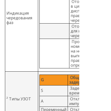
Отображение '1-2-3'
в цифровом поле
дисплея для
Индикация
правильного
чередования
чередования.
фаз
Отображение ‘3-2-1’
для неправильного
чередования.
Прочерки вместо
номера указывают
на невозможность
выполнения
правильного
определения.
Общий, без
G
задержки
Задержка по
S
времени
² Типы УЗОТ
Отклик на
А
импульсный сигнал
Переменный
Отклик на