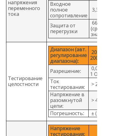
напряжения
Входное
переменного
полное
3,3 MОм
тока
сопротивление
660 В
Защита от
(среднеквадратич
перегрузки
значение)
Диапазон (авт.
20 Ом, 200 Ом,
регулирование
2000 Ом
диапазона):
0,01 Ом, 0,1 Ом,
Разрешение:
1 Ом
Тестирование
Ток
целостности
> 200 мА
тестирования:
Напряжение в
разомкнутой
> 4 В
цепи:
Погрешность:
± (1,5%+3 знака)
Напряжение
тестирования: