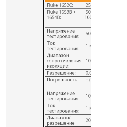
Fluke 1652C:
250 - 500 - 1000 В
Fluke 1653B +
50 - 100 - 250 - 500 
1654B:
1000 В
Напряжение
50 В
тестирования:
Ток
1 мА при 50 кОм
тестирования:
Диапазон
сопротивления
10 кОм - 50 мОм
изоляции:
Разрешение:
0,01 мОм
Погрешность:
± (3% + 3 знака)
Напряжение
100 В
тестирования:
Ток
1 мА при 100 кОм
тестирования:
Диапазон/
20 MОм/0,01 MОм
разрешение