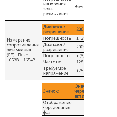
измерения
±5%
тока
размыкания:
Диапазон/
200 Ом/0,1 Ом
разрешение
Погрешность:
± (2% +5 знаков)
Измерение
Диапазон/
сопротивления
2000 Ом/1 Ом
разрешение
заземления
(RE) - Fluke
Погрешность:
± (3,5% +10 знаков)
1653B + 1654B
Частота:
128 Гц
Требуемое
+25 В
напряжение:
Значок «Индикатор
Значок:
чередования фаз»
активен
Отображение
чередования
фаз: