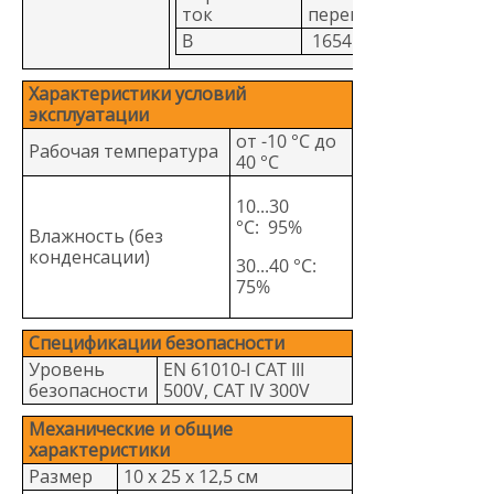
ток
переменный ток
B
1654B
Характеристики условий
эксплуатации
от -10 °C до
Рабочая температура
40 °C
10...30
°C: 95%
Влажность (без
конденсации)
30...40 °C:
75%
Спецификации безопасности
Уровень
EN 61010-I CAT III
безопасности
500V, CAT IV 300V
Механические и общие
характеристики
Размер
10 x 25 x 12,5 см