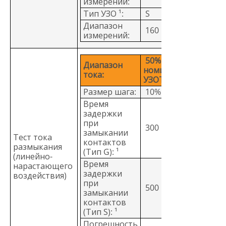
измерений:
Тип УЗО ¹:
S
Диапазон
160 мс
измерений:
50% - 110%
Диапазон
номинального тока
тока:
УЗОТ
Размер шага:
10% от IΔN
Время
задержки
при
300 мс / шаг
замыкании
Тест тока
контактов
размыкания
(Тип G): ¹
(линейно-
Время
нарастающего
задержки
воздействия)
при
500 мс / шаг
замыкании
контактов
(Тип S): ¹
Погрешность