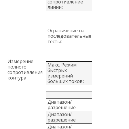
сопротивление
Фаза - нейтра
линии:
Автоматическ
отключение дл
охлаждения по
Ограничение на
50
последовательные
последовател
тесты:
тестов с 10-
секундными
интервалами (
правило)
Измерение
Макс. Режим
Режим
полного
быстрых
предотвраще
сопротивления
измерений
размыкания дл
контура
больших токов:
УЗО
Диапазон/
20 Ом/0,01 Ом
разрешение
Диапазон/
200 Ом/0,1 Ом
разрешение
Диапазон/