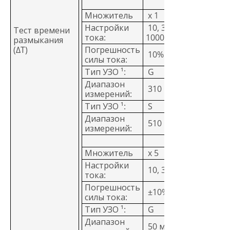
Множитель
x 1
Настройки
10, 30, 100, 300, 500,
Тест времени
тока:
1000 мА
размыкания
(ΔT)
Погрешность
10% - 0%
силы тока:
Тип УЗО ¹:
G
Диапазон
310 мс
измерений:
Тип УЗО ¹:
S
Диапазон
510 мс
измерений:
Множитель
x 5
Настройки
10, 30 мА
тока:
Погрешность
±10%
силы тока:
Тип УЗО ¹:
G
Диапазон
50 мс