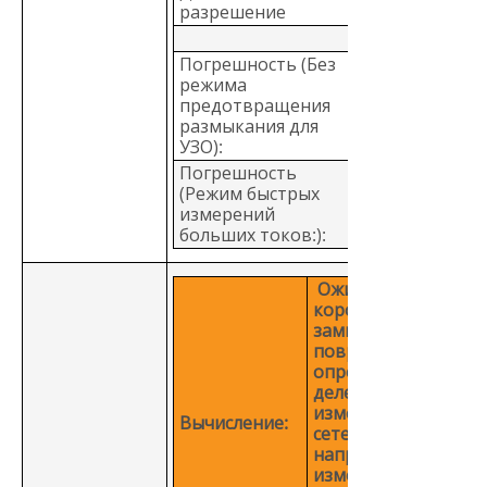
2000 Ом/1 Ом
разрешение
Погрешность (Без
режима
предотвращения
± (3% + 6 знако
размыкания для
УЗО):
Погрешность
(Режим быстрых
± (2% + 4 знака
измерений
больших токов:):
Ожидаемый ток
короткого
замыкания или
повреждения
определяется
делением
измеренного
Вычисление:
сетевого
напряжения на
измеренное