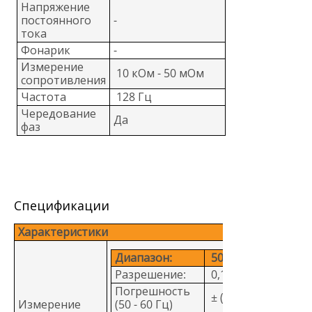
Напряжение
постоянного
-
тока
Фонарик
-
Измерение
10 кОм - 50 мОм
сопротивления
Частота
128 Гц
Чередование
Да
фаз
Спецификации
Характеристики
Диапазон:
500 В:
Разрешение:
0,1 В
Погрешность
± (0,8% + 3 знака)
Измерение
(50 - 60 Гц)