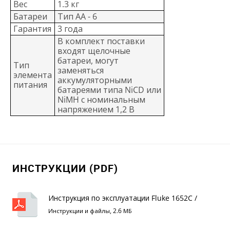
Вес
1.3 кг
Батареи
Тип АА - 6
Гарантия
3 года
В комплект поставки
входят щелочные
батареи, могут
Тип
заменяться
элемента
аккумуляторными
питания
батареями типа NiCD или
NiMH с номинальным
напряжением 1,2 В
ИНСТРУКЦИИ (PDF)
Инструкция по эксплуатации Fluke 1652C /
1653B / 1654B
Инструкции и файлы, 2.6 МБ