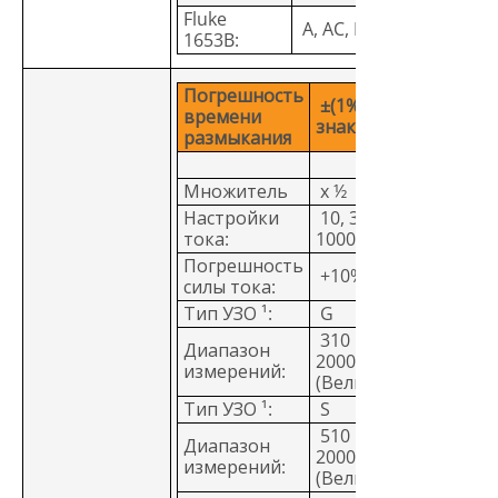
Fluke
A, AC, F, G/R, S
1653B:
Погрешность
±(1% показаний + 1
времени
знак)
размыкания
Множитель
x ½
Настройки
10, 30, 100, 300, 500,
тока:
1000 мА
Погрешность
+10% - 0%
силы тока:
Тип УЗО ¹:
G
310 мс (Европа),
Диапазон
2000 мс
измерений:
(Великобритания)
Тип УЗО ¹:
S
510 мс (Европа),
Диапазон
2000 мс
измерений:
(Великобритания)