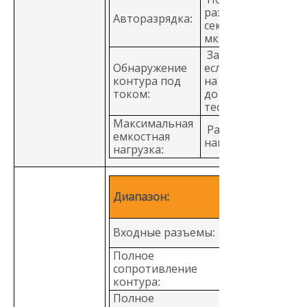
разрядки, 0,5
Авторазрядка:
секунды для C = 1
мкФ или менее.
Запрещает тест,
Обнаружение
если напряжение
контура под
на зажимах > 30 В
током:
до инициировани
теста
Максимальная
Работает с
емкостная
нагрузкой 5 мкФ
нагрузка:
100 - 500 В
Диапазон:
переменного т
(50/60 Гц)
Программная
Входные разъемы:
клавиатура
Полное
сопротивление
Фаза - земля
контура:
Полное