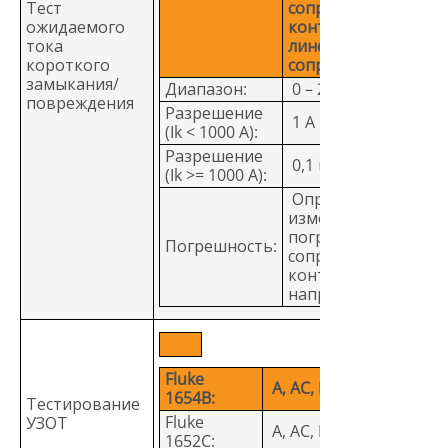
Тест
сопротивление
ожидаемого
контура (L-PE) или
тока
линейное
короткого
сопротивление (L-N
замыкания/
Диапазон:
0 – 25 кА
повреждения
Разрешение
1 А
(Ik < 1000 А):
Разрешение
0,1 кА
(Ik >= 1000 А):
Определяется
измерениями
погрешности
Погрешность:
сопротивления
контура и сетевого
напряжения.
Fluke
A, AC, B, B+, F, G/R, S
1654B:
Тестирование
Fluke
УЗОТ
A, AC, F, G/R, S
1652C: