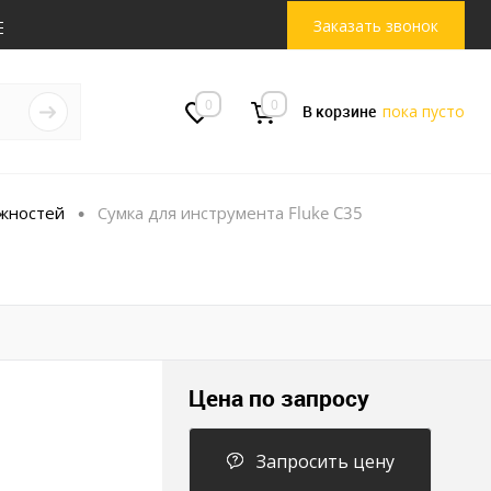
Заказать звонок
0
0
В корзине
пока пусто
жностей
Сумка для инструмента Fluke C35
•
Цена по запросу
Запросить цену