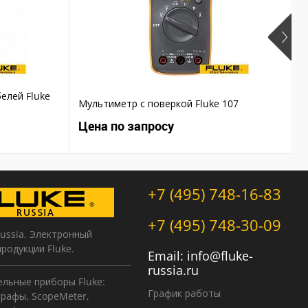
елей Fluke
Мультиметр с поверкой Fluke 107
Т
Цена по запросу
Ц
+7 (495) 748-16-83
+7 (495) 748-30-09
Russia. Электронный
продукции Fluke.
Email:
info@fluke-
russia.ru
льные приборы Fluke:
График работы
рафы, ScopeMeter,