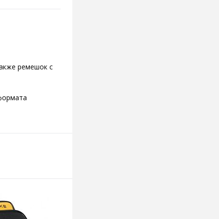
также ремешок с
 формата