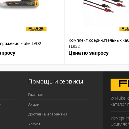
Комплект соединительных каб
пряжения Fluke LVD2
TL932
апросу
Цена по запросу
Помощь и сервисы
Главная
© Fluke 
каталог 
я
Акции
Доставка и гарантии
Измерите
Услуги
Осциллог