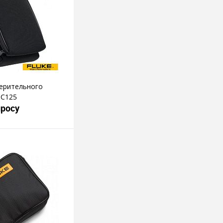
мерительного
 C125
просу
росить цену
пить в 1 клик