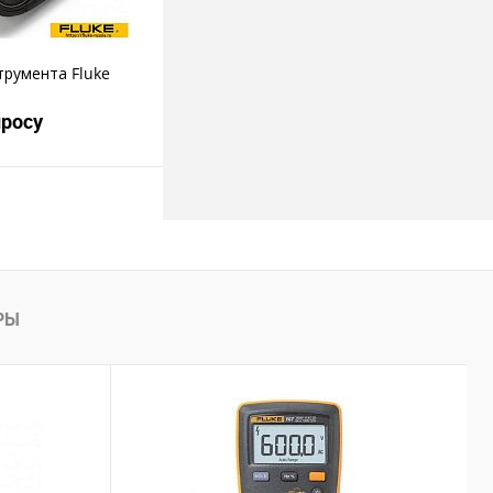
трумента Fluke
просу
росить цену
пить в 1 клик
РЫ