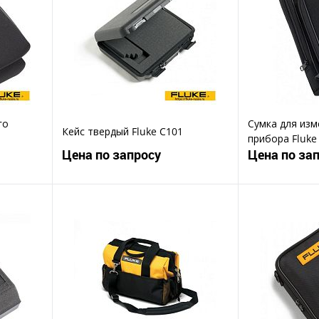
го
Сумка для из
Кейс твердый Fluke C101
прибора Fluke
Цена по запросу
Цена по за
ену
Запросить цену
Зап
Купить в 1 клик
Ку
В избранное
В избранное