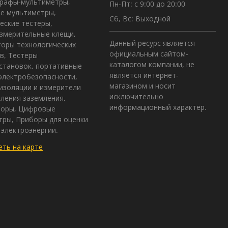
графы-мультиметры,
Пн-Пт: с 9:00 до 20:00
е мультиметры,
Сб, Вс: Выходной
еские тестеры,
змерительные клещи,
Данный ресурс является
оры технологических
официальным сайтом-
в, Тестеры
каталогом компании, не
становок, портативные
является интернет-
электробезопасности,
магазином и носит
изоляции и измерители
исключительно
ления заземления,
информационный характер.
зоры, Цифровые
ры, Приборы для оценки
 электроэнергии.
ть на карте