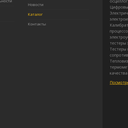
ьности
осцилло
Новости
Цифровы
Электрич
Каталог
электрои
Контакты
Калибрат
процессо
электроу
тестеры 
Тестеры 
сопротив
Теплови
термомет
качества
Посмотре