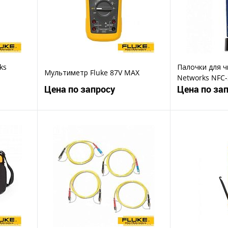
ks
Палочки для ч
Мультиметр Fluke 87V MAX
Networks NFC
Цена по запросу
Цена по за
ену
Запросить цену
Зап
Купить в 1 клик
Ку
В избранное
В избранное