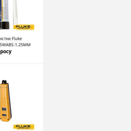
истки Fluke
-SWABS-1.25MM
просу
росить цену
пить в 1 клик