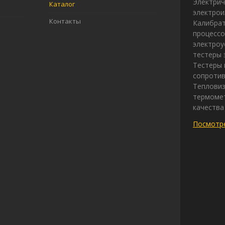
Электрич
Каталог
электрои
Контакты
Калибрат
процессо
электроу
тестеры 
Тестеры 
сопротив
Теплови
термомет
качества
Посмотре