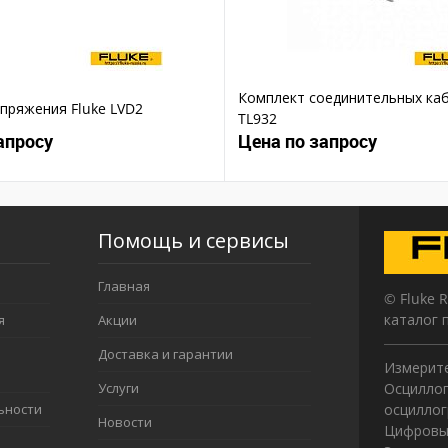
Комплект соединительных каб
пряжения Fluke LVD2
TL932
апросу
Цена по запросу
Помощь и сервисы
Главная
© Fluke 
каталог 
я
Акции
Доставка и гарантии
Измерите
Услуги
Осциллог
ьности
осцилло
Новости
Цифровы