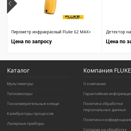
Пирометр инфракрасный Fluke 62 MAX+
Детектор на
Цена по запросу
Цена по з
Каталог
Компания FLUKE
Мультиметры
О компании
Тепловизоры
Гарантийная информаци
Токоизмерительные клещи
Политика обработки
персональных данных
Калибраторы процессов
Политика конфиденциал
Лазерные приборы
Согласие на обработку