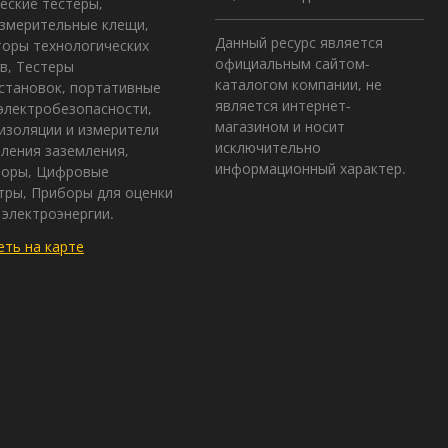
еские тестеры,
змерительные клещи,
Данный ресурс является
оры технологических
официальным сайтом-
в, Тестеры
каталогом компании, не
становок, портативные
является интернет-
электробезопасности,
магазином и носит
изоляции и измерители
исключительно
ления заземления,
информационный характер.
зоры, Цифровые
ры, Приборы для оценки
 электроэнергии.
ть на карте