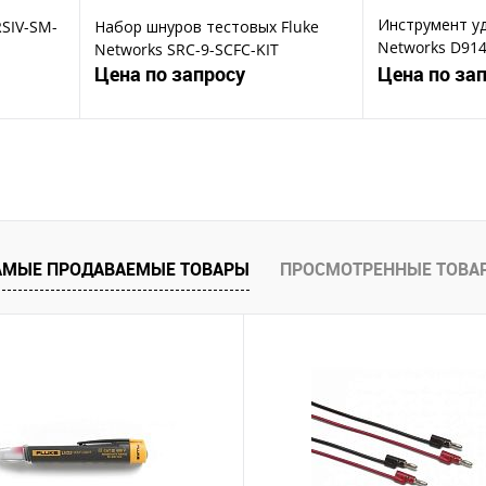
Инструмент уд
RSIV-SM-
Набор шнуров тестовых Fluke
Networks D914
Networks SRC-9-SCFC-KIT
EverSharp 66,
Цена по запросу
Цена по за
ену
Запросить цену
Зап
Купить в 1 клик
Ку
В избранное
В избранное
АМЫЕ ПРОДАВАЕМЫЕ ТОВАРЫ
ПРОСМОТРЕННЫЕ ТОВА