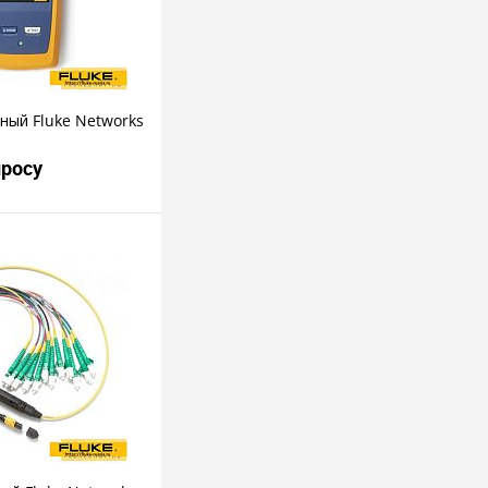
ный Fluke Networks
просу
росить цену
пить в 1 клик