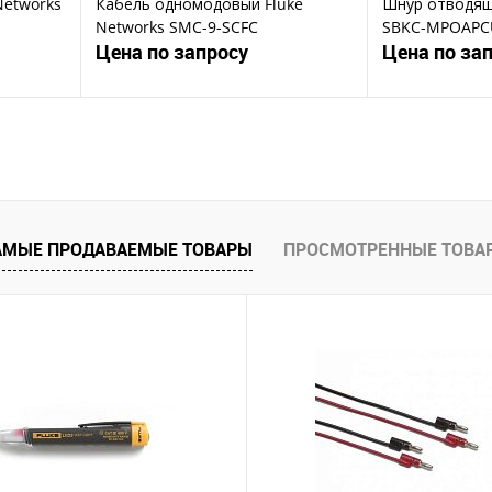
Networks
Кабель одномодовый Fluke
Шнур отводящ
Networks SMC-9-SCFC
SBKC-MPOAPC
Цена по запросу
Цена по за
ену
Запросить цену
Зап
Купить в 1 клик
Ку
В избранное
В избранное
АМЫЕ ПРОДАВАЕМЫЕ ТОВАРЫ
ПРОСМОТРЕННЫЕ ТОВА