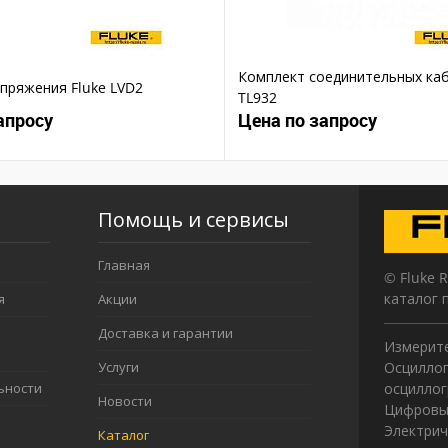
Комплект соединительных каб
пряжения Fluke LVD2
TL932
апросу
Цена по запросу
Помощь и сервисы
Главная
© Fluke 
каталог 
я
Акции
Доставка и гарантии
Измерите
Услуги
Осциллог
ьности
осцилло
Новости
Цифровы
Электрич
Каталог