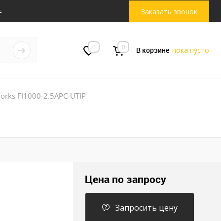
Заказать звонок
0
0
В корзине
пока пусто
orks FI1000-2.5APC-UTIP
Цена по запросу
Запросить цену