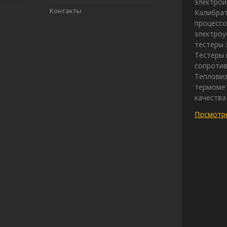
электрои
Контакты
Калибрат
процессо
электроу
тестеры 
Тестеры 
сопротив
Теплови
термомет
качества
Посмотре