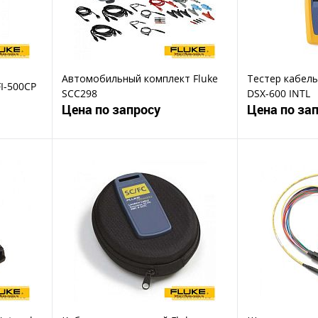
Автомобильный комплект Fluke
Тестер кабель
FI-500CP
SCC298
DSX-600 INTL
Цена по запросу
Цена по за
ену
Запросить цену
Зап
Купить в 1 клик
Ку
В избранное
В избранное