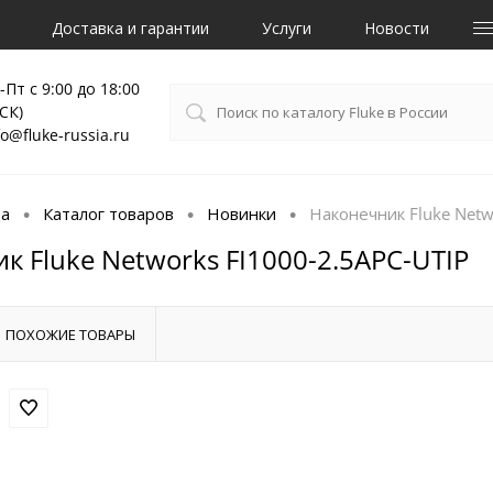
Доставка и гарантии
Услуги
Новости
-Пт с 9:00 до 18:00
СК)
fo@fluke-russia.ru
ца
Каталог товаров
Новинки
Наконечник Fluke Netw
•
•
•
к Fluke Networks FI1000-2.5APC-UTIP
ПОХОЖИЕ ТОВАРЫ