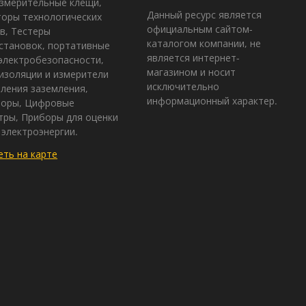
змерительные клещи,
Данный ресурс является
оры технологических
официальным сайтом-
в, Тестеры
каталогом компании, не
становок, портативные
является интернет-
электробезопасности,
магазином и носит
изоляции и измерители
исключительно
ления заземления,
информационный характер.
зоры, Цифровые
ры, Приборы для оценки
 электроэнергии.
ть на карте