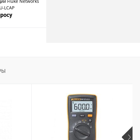
ий Fluke Networks
U-LCAP
просу
росить цену
пить в 1 клик
РЫ