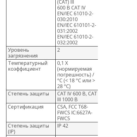
(CAT) III
600 В CAT IV
EN/IEC 61010-2-
030:2010
EN/IEC 610101-2-
031:2002
EN/IEC 61010-2-
032:2002
Уровень
2
загрязнения
Температурный
0,1 X
коэффициент
(нормируемая
погрешность) /
°C (< 18 °C или >
28 °C)
Степень защиты
CAT IV 600 В, CAT
III 1000 В
Сертификация
CSA, FCC T68-
FWCS IC:6627A-
FWCS
Степень защиты
IP 42
(IP)