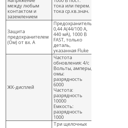
напряжение
1000 В пост.
между любым
тока или перем.
контактом и
тока ср.кв.знач.
заземлением
Предохранитель
0,44 А(44/100 A,
Защита
440 мА), 1000 В
предохранителем
FAST, только
(Ом) от вх. А
деталь,
указанная Fluke
Частота
обновления: 4/с
Вольты, амперы,
омы:
разрядность
6000
ЖК-дисплей
Частота:
разрядность
10000
Емкость:
разрядность
1000
Три щелочных