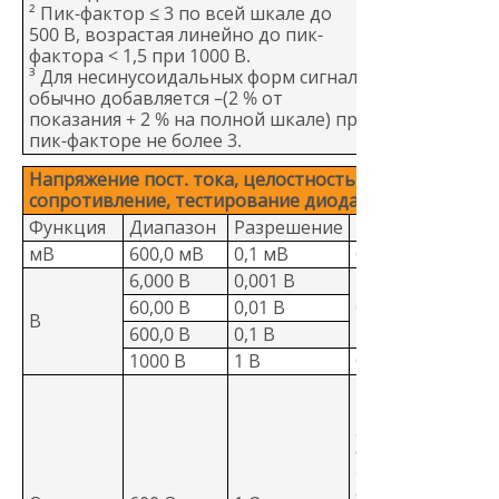
² Пик-фактор ≤ 3 по всей шкале до
500 В, возрастая линейно до пик-
фактора < 1,5 при 1000 В.
³ Для несинусоидальных форм сигнала
обычно добавляется –(2 % от
показания + 2 % на полной шкале) при
пик-факторе не более 3.
Напряжение пост. тока, целостность,
сопротивление, тестирование диода и емкость
Функция
Диапазон
Разрешение
Погрешность
мВ
600,0 мВ
0,1 мВ
0,09 % + 2
6,000 В
0,001 В
60,00 В
0,01 В
0,09 % + 2
В
600,0 В
0,1 В
1000 В
1 В
0,15 % + 2
Измерительны
прибор подает
звуковые
сигналы при
<25 Ом, при
обнаружении