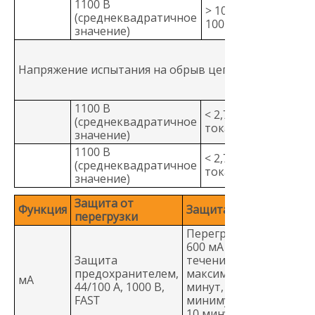
1100 В
> 
> 10 МОм >
(среднеквадратичное
по
100 пФ
значение)
50
По
ди
Напряжение испытания на обрыв цепи
До
6 
1100 В
< 0
< 2,7 В пост.
(среднеквадратичное
по
тока
значение)
то
1100 В
< 2,7 В пост.
< 2
(среднеквадратичное
тока
то
значение)
Защита от
Функция
Защита
перегрузки
Перегрузка до
600 мА в
Защита
течение
предохранителем,
максимум 2
мA
44/100 А, 1000 В,
минут,
FAST
минимум
10 минут на