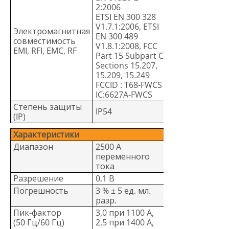
2:2006
ETSI EN 300 328
V1.7.1:2006, ETSI
Электромагнитная
EN 300 489
совместимость
V1.8.1:2008, FCC
EMI, RFI, EMC, RF
Part 15 Subpart C
Sections 15.207,
15.209, 15.249
FCCID : T68-FWCS
IC:6627A-FWCS
Степень защиты
IP54
(IP)
Характеристики
Диапазон
2500 A
переменного
тока
Разрешение
0,1 В
Погрешность
3 % ± 5 ед. мл.
разр.
Пик-фактор
3,0 при 1100 А,
(50 Гц/60 Гц)
2,5 при 1400 А,