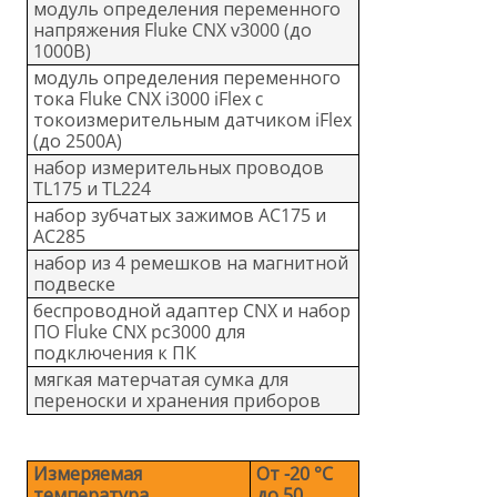
модуль определения переменного
напряжения Fluke CNX v3000 (до
1000В)
модуль определения переменного
тока Fluke CNX i3000 iFlex с
токоизмерительным датчиком iFlex
(до 2500А)
набор измерительных проводов
TL175 и TL224
набор зубчатых зажимов AC175 и
AC285
набор из 4 ремешков на магнитной
подвеске
беспроводной адаптер CNX и набор
ПО Fluke CNX pc3000 для
подключения к ПК
мягкая матерчатая сумка для
переноски и хранения приборов
Измеряемая
От -20 °C
температура
до 50