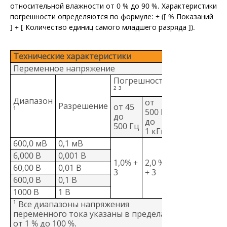
относительной влажности от 0 % до 90 %. Характеристики
погрешности определяются по формуле: ± ([ % Показаний
] + [ Количество единиц самого младшего разряда ]).
Технические характеристики
Переменное напряжение
Погрешность
² ³
Диапазон
от
Разрешение
от 45
¹
500 Гц
до
до
500 Гц
1 кГц
600,0 мВ
0,1 мВ
6,000 В
0,001 В
1,0% +
2,0 %
60,00 В
0,01 В
3
+ 3
600,0 В
0,1 В
1000 В
1 В
¹ Все диапазоны напряжения
переменного тока указаны в пределах
от 1 % до 100 %.