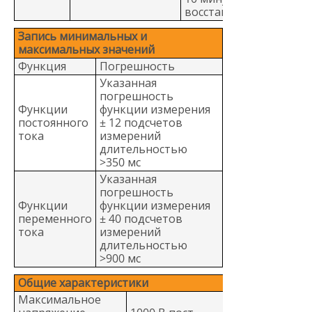
восстановление
Запись минимальных и
максимальных значений
Функция
Погрешность
Указанная
погрешность
Функции
функции измерения
постоянного
± 12 подсчетов
тока
измерений
длительностью
>350 мс
Указанная
погрешность
Функции
функции измерения
переменного
± 40 подсчетов
тока
измерений
длительностью
>900 мс
Общие характеристики
Максимальное