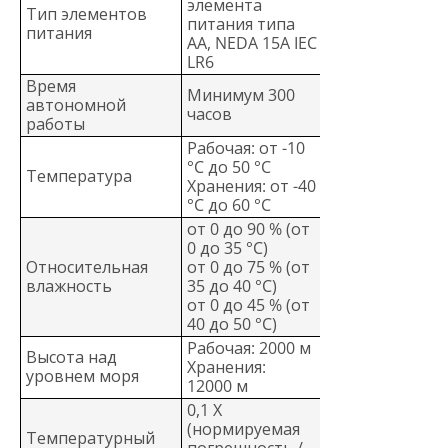
элемента
Тип элементов
питания типа
питания
АА, NEDA 15A IEC
LR6
Время
Минимум 300
автономной
часов
работы
Рабочая: от -10
°C до 50 °C
Температура
Хранения: от -40
°C до 60 °C
от 0 до 90 % (от
0 до 35 °C)
Относительная
от 0 до 75 % (от
влажность
35 до 40 °C)
от 0 до 45 % (от
40 до 50 °C)
Рабочая: 2000 м
Высота над
Хранения:
уровнем моря
12000 м
0,1 X
(нормируемая
Температурный
погрешность /