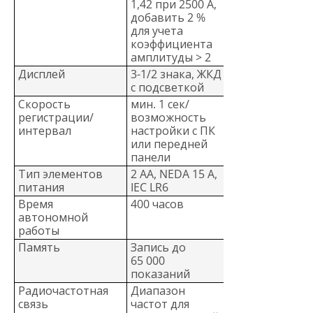
1,42 при 2500 А,
добавить 2 %
для учета
коэффициента
амплитуды > 2
Дисплей
3-1/2 знака, ЖКД
с подсветкой
Скорость
мин. 1 сек/
регистрации/
возможность
интервал
настройки с ПК
или передней
панели
Тип элементов
2 AA, NEDA 15 А,
питания
IEC LR6
Время
400 часов
автономной
работы
Память
Запись до
65 000
показаний
Радиочастотная
Диапазон
связь
частот для