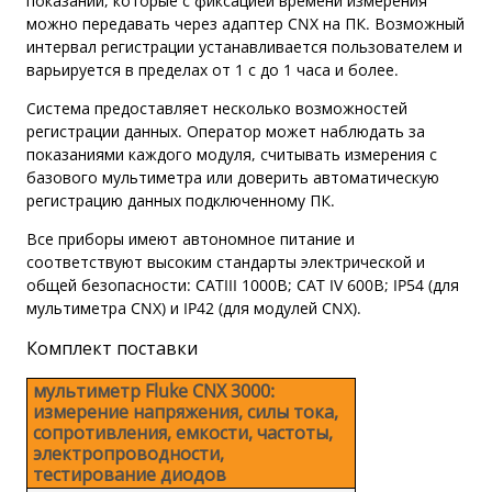
показаний, которые с фиксацией времени измерения
можно передавать через адаптер CNX на ПК. Возможный
интервал регистрации устанавливается пользователем и
варьируется в пределах от 1 с до 1 часа и более.
Система предоставляет несколько возможностей
регистрации данных. Оператор может наблюдать за
показаниями каждого модуля, считывать измерения с
базового мультиметра или доверить автоматическую
регистрацию данных подключенному ПК.
Все приборы имеют автономное питание и
соответствуют высоким стандарты электрической и
общей безопасности: CATIII 1000В; CAT IV 600В; IP54 (для
мультиметра CNX) и IP42 (для модулей CNX).
Комплект поставки
мультиметр Fluke CNX 3000:
измерение напряжения, силы тока,
сопротивления, емкости, частоты,
электропроводности,
тестирование диодов