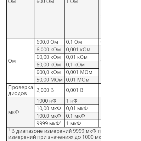
Ом
600 Ом
1 Ом
разомкнутых
или
закороченных
контактов в
течение не
менее 250 мкс.
600,0 Ом
0,1 Ом
0,5 % + 2
6,000 кОм
0,001 кОм
60,00 кОм
0,01 кОм
Ом
0,5 % + 1
60,00 кОм
0,1 кОм
600,0 кОм
0,001 МОм
50,00 МОм
0,01 МОм
1,5% + 3
Проверка
2,000 В
0,001 В
1 % + 2
диодов
1000 нФ
1 нФ
10,00 мкФ
0,01 мкФ
1,2 % + 2
мкФ
100,0 мкФ
0,1 мкФ
9999 мкФ¹
1 мкФ
10%
¹ В диапазоне измерений 9999 мкФ погрешность
измерений при значениях до 1000 мкФ составляет