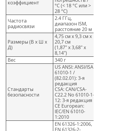
коэффициент
°C (< 18 °C или >
28 °C)
2.4 ГГц,
Частота
диапазон ISM,
радиосвязи
расстояние 20 м
4,75 см x 9,3 см x
Размеры (В x Ш x
20,7 см
Д)
(1,87" x 3,68" x
8,14")
Вес
340 г
US ANSI: ANSI/ISA
61010-1 /
(82.02.01): 3-я
редакция
Стандарты
CSA: CAN/CSA-
безопасности
C22.2 No 61010-1-
12: 3-я редакция
CE European:
IEC/EN 61010-
1:2010
EN 61326-1:2006,
EN 61326-2-