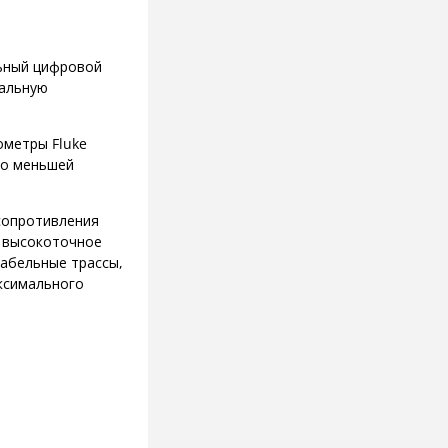
ьный цифровой
мальную
ометры Fluke
но меньшей
сопротивления
и высокоточное
кабельные трассы,
аксимального