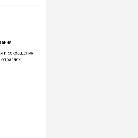
вания.
я и сокращения
 отраслях