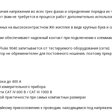
чия напряжения во всех трех фазах и определение порядка их
 (вам не требуется в процессе работ дополнительно использо
ных на высококонтрастном ЖК-жисплее в виде крупных букв и 
ии обеспечивают надежный контакт при подключении к клемма
luke 9040 запитывается от тестируемого оборудования (сети);
тор не обременителен для постоянного ношения, поэтому прекр
ока до 400 А
й измерительного прибора
CAT IV 600 В / CAT III 1000 В
ой практичности при самых компактных размерах
учайному прикосновению к проводам, находящимся под напряжен