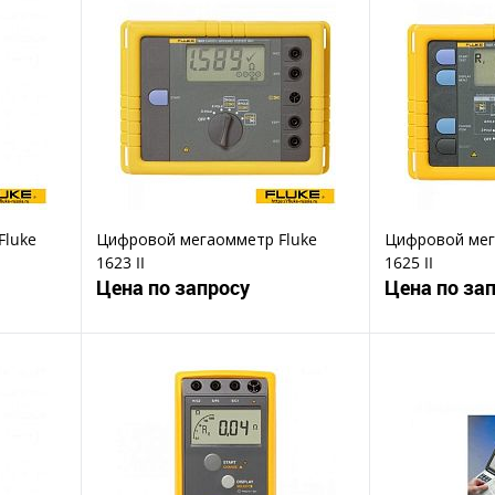
Fluke
Цифровой мегаомметр Fluke
Цифровой мег
1623 II
1625 II
Цена по запросу
Цена по за
ену
Запросить цену
Зап
Купить в 1 клик
Ку
В избранное
В избранное