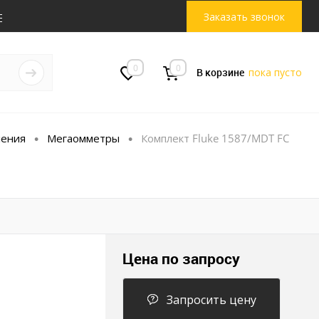
Заказать звонок
0
0
В корзине
пока пусто
ления
Мегаомметры
Комплект Fluke 1587/MDT FC
•
•
Цена по запросу
Запросить цену