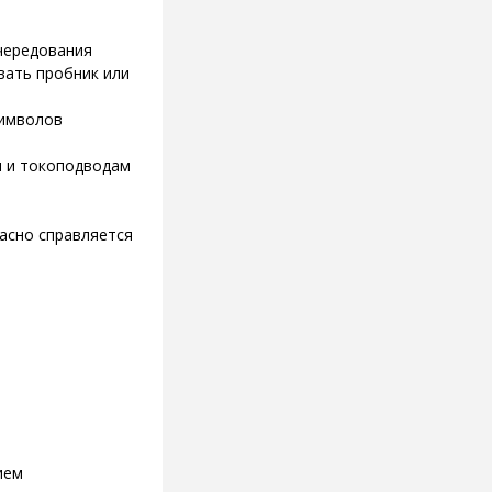
 чередования
вать пробник или
символов
м и токоподводам
асно справляется
ием