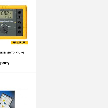
аомметр Fluke
просу
росить цену
пить в 1 клик