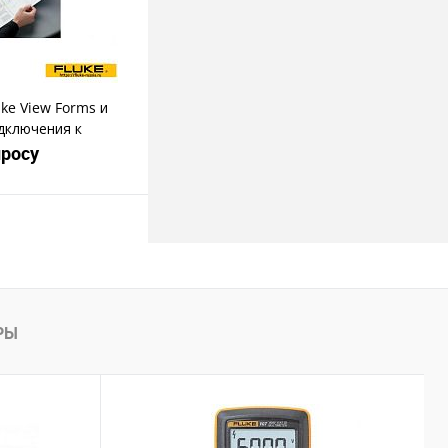
ke View Forms и
дключения к
просу
росить цену
пить в 1 клик
РЫ