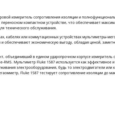
фровой измеритель сопротивления изоляции и полнофункционал
м переносном компактном устройстве, что обеспечивает макси
 для технического обслуживания.
рах, кабелях или коммутационных устройствах мультиметры-мег
ч и обеспечивают экономическую выгоду, обладая ценой, замет
нт, объединивший в едином ударопрочном корпусе измеритель 
ue-RMS. Мультиметр Fluke 1587 используется как эффективное 
уживания электрооборудования, будь то электродвигатели или 
егаомметр, Fluke 1587 тестирует сопротивление изоляции до м