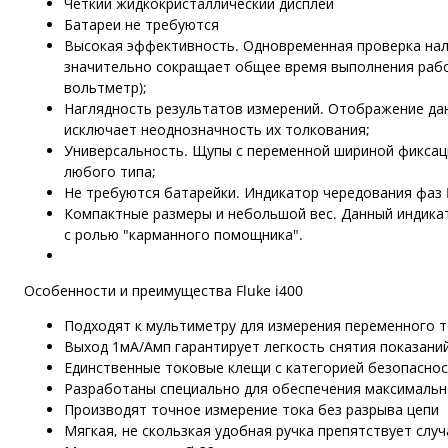
Четкий жидкокристаллический дисплей
Батареи не требуются
Высокая эффективность. Одновременная проверка нали
значительно сокращает общее время выполнения работ
вольтметр);
Наглядность результатов измерений. Отображение дан
исключает неоднозначность их толкования;
Универсальность. Щупы с переменной шириной фиксац
любого типа;
Не требуются батарейки. Индикатор чередования фаз F
Компактные размеры и небольшой вес. Данный индика
с ролью "карманного помощника".
Особенности и преимущества Fluke i400
Подходят к мультиметру для измерения переменного т
Выход 1мА/Амп гарантирует легкость снятия показани
Единственные токовые клещи с категорией безопасности 
Разработаны специально для обеспечения максимальн
Производят точное измерение тока без разрыва цепи
Мягкая, не скользкая удобная ручка препятствует сл