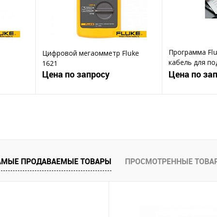
Программа Flu
Цифровой мегаомметр Fluke
кабель для по
1621
компьютеру
Цена по запросу
Цена по за
ену
Запросить цену
Зап
Купить в 1 клик
Ку
В избранное
В избранное
АМЫЕ ПРОДАВАЕМЫЕ ТОВАРЫ
ПРОСМОТРЕННЫЕ ТОВА