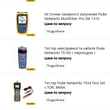
Источник лазерного излучения Fluke
Networks MultiFiber Pro SM 1310
Цена по запросу
Подробнее
Тестер неисправности кабеля Fluke
Networks TS100 с переходом с
разъема BNC на штекер и на ABN
Цена по запросу
Подробнее
Тестер Fluke Networks TS54 Test Set
с TDR, BANA
Цена по запросу
Подробнее