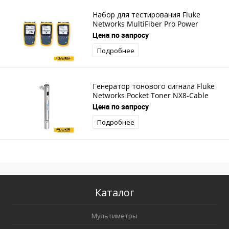
Набор для тестирования Fluke
Networks MultiFiber Pro Power
Meter, 850/1310 Source Kit
Цена по запросу
Подробнее
Генератор тонового сигнала Fluke
Networks Pocket Toner NX8-Cable
and Telephone
Цена по запросу
Подробнее
Каталог
Мультиметры