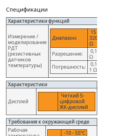
Спецификации
Характеристики функций
15 -
Измерение /
Диапазон:
3200
моделирование
Ω
РДТ
0,1
(резистивных
Разрешение:
Ω
датчиков
0,1 -
температуры)
Погрешность:
1 Ω
Характеристики
Четкий 5-
Дисплей
цифровой
ЖК-дисплей
Требования к окружающей среде
Рабочая
-10 - 55ºC
температура