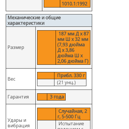
1010.1:1992
Механические и общие
характеристики
187 мм Д x 87
мм Ш x 32 мм
(7,93 дюйма
Размер
Д x 3,86
дюйма Ш x
2,06 дюйма Г)
Прибл. 330 г
Вес
(21 унц.)
Гарантия
3 года
Случайная, 2
г, 5-500 Гц
Удары и
Испытание
вибрация
падением с