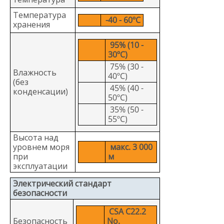
Температура
-40 - 60ºC
хранения
95% (10 -
30ºC)
75% (30 -
Влажность
40ºC)
(без
45% (40 -
конденсации)
50ºC)
35% (50 -
55ºC)
Высота над
уровнем моря
макс. 3 000
при
м
эксплуатации
Электрический стандарт
безопасности
CSA C22.2
Безопасность
No.