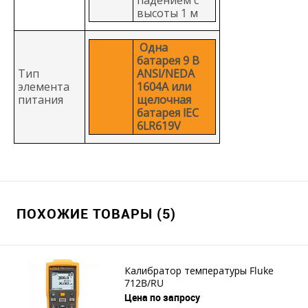
высоты 1 м
Одна
батарея 9 В
Тип
ANSI/NEDA
элемента
1604A или
питания
щелочная
батарея IEC
6LR619V
ПОХОЖИЕ ТОВАРЫ (5)
Калибратор температуры Fluke
712B/RU
Цена по запросу