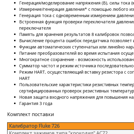
Генерация/моделирование напряжения (В), силы тока (
Измерение/генерация давления* с помощью любого из 
Генерация тока с одновременным измерением давления
Встроенная функция проверки переключателя давления
переключателя
Память для хранения результатов 8 калибровок позво
Вычисление процента ошибок передатчика позволяет 
Функции автоматических ступенчатых или линейно на
Питание преобразователей во время испытания осуще
Многократное сохранение - возможность использован
Сумматор частот и режим источника последовательно
Режим HART, осуществляющий вставку резистора с соп
HART
Пользовательские характеристики резистивных темпе
сертифицированных проверок резистивных температур
Новая защита входного напряжения для повышения н
Гарантия 3 года
Комплект поставки
Калибратор Fluke 726
Комплект зажимов типа "крокодил" AC72