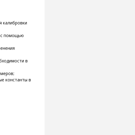
я калибровки
я с помощью
менения
бходимости в
амеров;
ые константы в
й