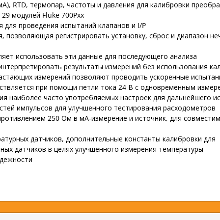
мА), RTD, термопар, частоты и давления для калибровки преобр
29 модулей Fluke 700Pxx
 для проведения испытаний клапанов и I/P
, позволяющая регистрировать установку, сброс и диапазон не
ляет использовать эти данные для последующего анализа
интерпретировать результаты измерений без использования ка
растающих измерений позволяют проводить ускоренные испытан
ствляется при помощи петли тока 24 В с одновременным измер
ия наиболее часто употребляемых настроек для дальнейшего и
стей импульсов для улучшенного тестирования расходометров
ротивлением 250 Ом в мА-измерение и источник, для совмести
ратурных датчиков, дополнительные константы калибровки для
ных датчиков в целях улучшенного измерения температуры
адежности