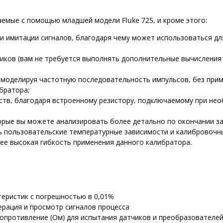
аемые с помощью младшей модели Fluke 725, и кроме этого:
и имитации сигналов, благодаря чему может использоваться дл
иков (вам не требуется выполнять дополнительные вычислени
 моделируя частотную последовательность импульсов, без при
братора;
ств, благодаря встроенному резистору, подключаемому при нео
торые вы можете анализировать более детально по окончании з
 пользовательские температурные зависимости и калибровочн
ее высокая гибкость применения данного калибратора.
теристик с погрешностью в 0,01%
ерация и просмотр сигналов процесса
 сопротивление (Ом) для испытания датчиков и преобразователе