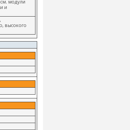
см. модули
и и
,
о, высокого