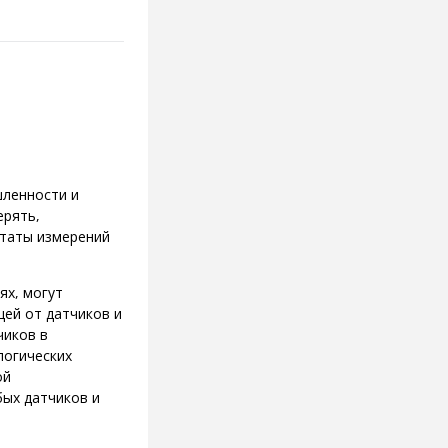
шленности и
ерять,
ьтаты измерений
ях, могут
ей от датчиков и
чиков в
логических
ой
ых датчиков и