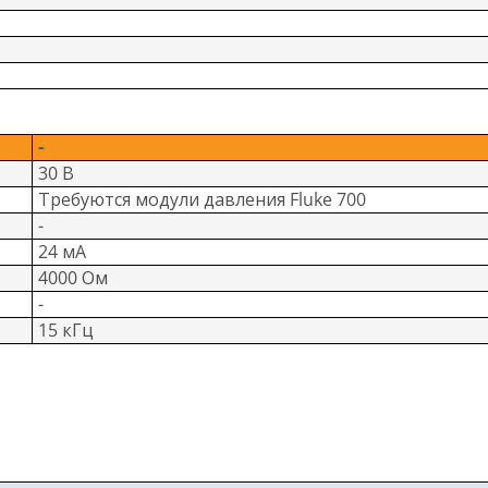
в
-
30 В
Требуются модули давления Fluke 700
-
24 мА
4000 Ом
-
15 кГц