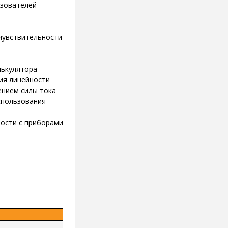
азователей
чувствительности
лькулятора
ия линейности
ением силы тока
спользования
мости с приборами