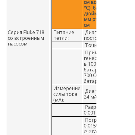
см вод. столба (20
°C), бар, мбар, кПа,
дюймы рт. столба,
мм рт. столба, кг/
см
Серия Fluke 718
Питание
Диапазон: 24 В
со встроенным
петли:
постоянного тока
насосом
Точность: +/- 10%
Примечание:
генерация: 20 мА
в 1000 Ом для
батареи > 6,8 В;
700 Ом для
батареи 5,8 - 6,8 В
Измерение
Диапазон: от 0 до
силы тока
24 мА
(мА):
Разрешение:
0,001 мА
Погрешность:
0,015% +1 единица
счета