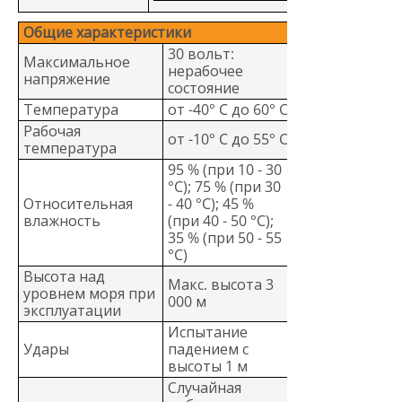
Общие характеристики
30 вольт:
Максимальное
нерабочее
напряжение
состояние
Температура
от -40° C до 60° C
Рабочая
от -10° C до 55° C
температура
95 % (при 10 - 30
°C); 75 % (при 30
Относительная
- 40 °C); 45 %
влажность
(при 40 - 50 °C);
35 % (при 50 - 55
°C)
Высота над
Макс. высота 3
уровнем моря при
000 м
эксплуатации
Испытание
Удары
падением с
высоты 1 м
Случайная