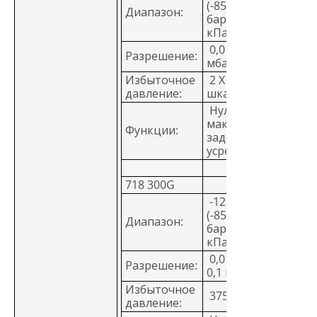
(-850 мбар - 7
Диапазон:
бар, -85 - 689,48
кПа)
0,01 psi, 0,1
Разрешение:
мбар, 0,01 кПа
Избыточное
2 X полная
давление:
шкала
Нуль, минимум,
максимум,
Функции:
задержка,
усреднение
718 300G
-12 - 300 PSI,
(-850 мбар - 20
Диапазон:
бар, -85 - 2068,42
кПа)
0,01 psi, 1 мбар,
Разрешение:
0,1 кПа
Избыточное
375 PSI, 25 бар
давление: