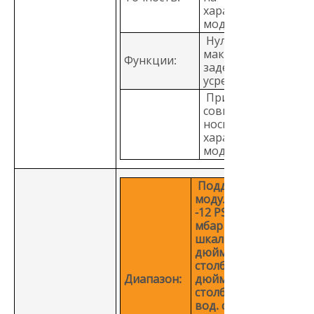
характеристику
модуля давления
Нуль, минимум,
максимум,
Функции:
задержка,
усреднение
Примечание:
совместимость с
носителями, на
характеристику
модуля давления
Поддерживаемые
модули давления:
-12 PSI или -850
мбар до полной
шкалы; psi
дюймов вод.
столба (4 °C),
Диапазон:
дюймов вод.
столба (20 °C), см
вод. столба (4 °C),