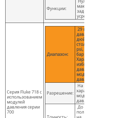
Нуль, минимум,
максимум,
Функции:
задержка,
усреднение
29 модулей
давления, 0-1
дюймов вод.
столба до 10 000
psi, 2,5 мбар - 700
Диапазон:
бар
Характеристики
избыточного
давления
модулей
давления
На
характеристики
Серия Fluke 718 с
Разрешение:
модулей
использованием
давления
модулей
давления серии
До 0,025% от
700
полной шкалы,
Точность:
на