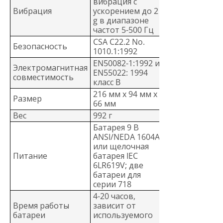
вибрация с
Вибрация
ускорением до 2
g в диапазоне
частот 5-500 Гц
CSA C22.2 No.
Безопасность
1010.1:1992
EN50082-1:1992 и
Электромагнитная
EN55022: 1994
совместимость
класс B
216 мм x 94 мм x
Размер
66 мм
Вес
992 г
Батарея 9 В
ANSI/NEDA 1604A
или щелочная
Питание
батарея IEC
6LR619V; две
батареи для
серии 718
4-20 часов,
Время работы
зависит от
батареи
используемого