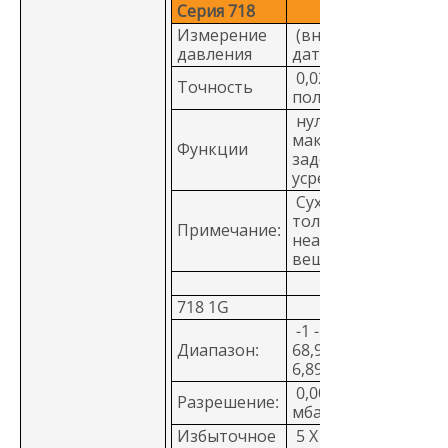
Серия 718
Измерение
(внутренний
давления
датчик)
0,025% от
Точность
полной шкалы
нуль, минимум,
максимум,
Функции
задержка,
усреднение
Сухой воздух,
только
Примечание:
неагрессивные
вещества
718 1G
-1 - +1 PSI, (-68,9 -
Диапазон:
68,9 мбар, -6,89 -
6,89 кПа)
0,0001 psi, 0,001
Разрешение:
мбар, 0,0001 кПа
Избыточное
5 X полная