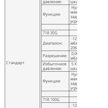
давление:
шкала
Нуль, минимум,
максимум,
Функции:
задержка,
усреднение
718 30G
-12 - 30 PSI, (-850
Диапазон:
мбар - 2 бар, -85 -
206,84 кПа)
0,001 psi, 0,1
Разрешение:
мбар, 0,01 кПа
Стандарт
Избыточное
5 X полная
давление:
шкала
Нуль, минимум,
максимум,
Функции:
задержка,
усреднение
718 100G
-12 - 100 PSI,